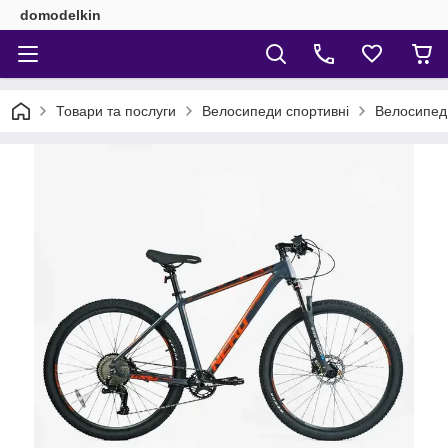
domodelkin
Товари та послуги
Велосипеди спортивні
Велосипед