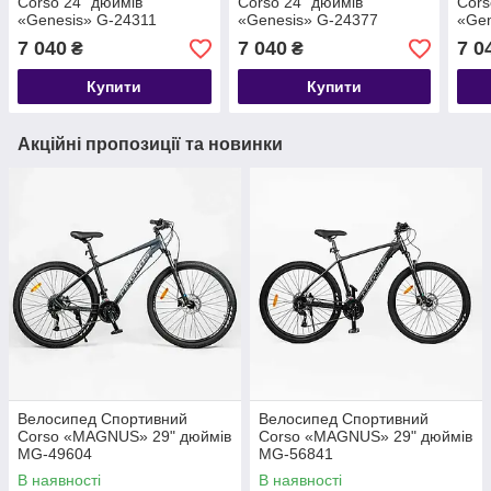
Corso 24" дюймів
Corso 24" дюймів
Cors
«Genesis» G-24311
«Genesis» G-24377
«Gen
7 040
7 040
7 0
₴
₴
Купити
Купити
Акційні пропозиції та новинки
Велосипед Спортивний
Велосипед Спортивний
Corso «MAGNUS» 29" дюймів
Corso «MAGNUS» 29" дюймів
MG-49604
MG-56841
В наявності
В наявності