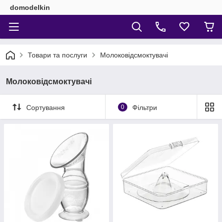
domodelkin
Товари та послуги
Молоковідсмоктувачі
Молоковідсмоктувачі
Сортування
0
Фільтри