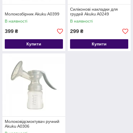
Силіконові накладки для
Молокозбірник Akuku A0399
грудей Akuku A0249
В наявності
В наявності
399
299
₴
₴
Купити
Купити
Молоковідсмоктувач ручний
Akuku A0306