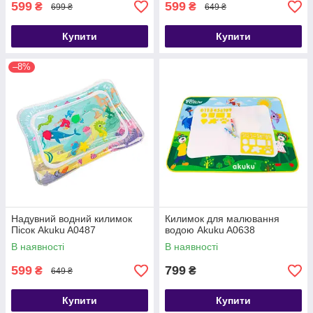
599
599
₴
₴
699 ₴
649 ₴
Купити
Купити
–8%
Надувний водний килимок
Килимок для малювання
Пісок Akuku A0487
водою Akuku A0638
В наявності
В наявності
599
799
₴
₴
649 ₴
Купити
Купити