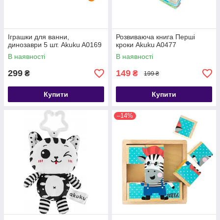
Іграшки для ванни,
Розвиваюча книга Перші
динозаври 5 шт. Akuku A0169
кроки Akuku A0477
В наявності
В наявності
299
149
₴
₴
199 ₴
Купити
Купити
–14%