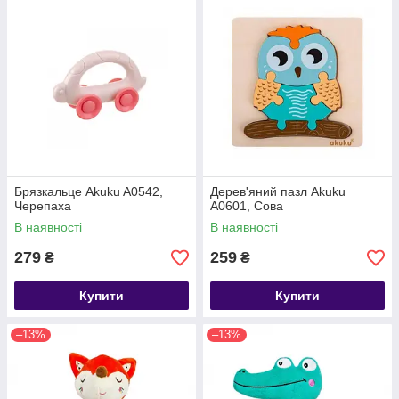
Брязкальце Akuku A0542,
Дерев'яний пазл Akuku
Черепаха
A0601, Сова
В наявності
В наявності
279
259
₴
₴
Купити
Купити
–13%
–13%