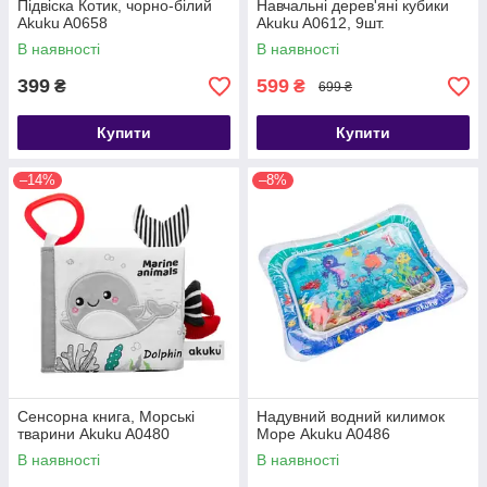
Підвіска Котик, чорно-білий
Навчальні дерев'яні кубики
Akuku A0658
Akuku A0612, 9шт.
В наявності
В наявності
399
599
₴
₴
699 ₴
Купити
Купити
–14%
–8%
Сенсорна книга, Морські
Надувний водний килимок
тварини Akuku A0480
Море Akuku A0486
В наявності
В наявності