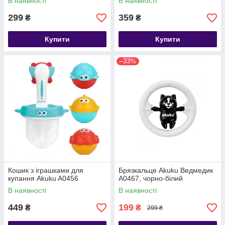
В наявності
В наявності
299
359
₴
₴
Купити
Купити
–33%
Кошик з іграшками для
Брязкальце Akuku Ведмедик
купання Akuku A0456
A0467, чорно-білий
В наявності
В наявності
449
199
₴
₴
299 ₴