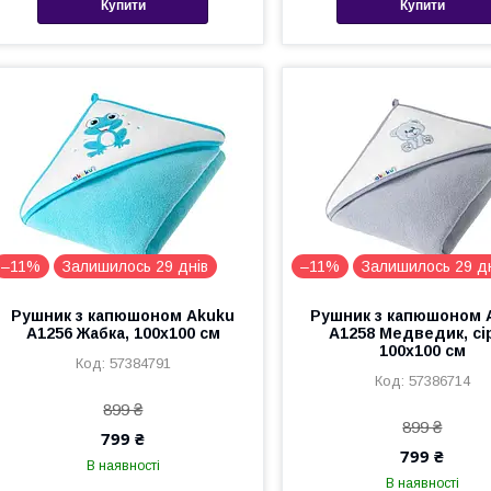
Купити
Купити
–11%
Залишилось 29 днів
–11%
Залишилось 29 д
Рушник з капюшоном Akuku
Рушник з капюшоном 
A1256 Жабка, 100x100 см
A1258 Медведик, сі
100x100 см
57384791
57386714
899 ₴
899 ₴
799 ₴
799 ₴
В наявності
В наявності