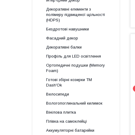
Інтер'єрний декор
Декоративні елементи з
полімеру підвищеної щільності
(HDPS)
Бездротові навушники
Фасадний декор
Декоративні балки
Профіль для LED освітлення
Ортопедичні подушки (Memory
Foam)
Готові збірні козирки ТМ
Dash'Ok
Велосипеди
Вологопоглинальний килимок
Вінілова плитка
Плівка на самоклейці
Аккумуляторні батарейки