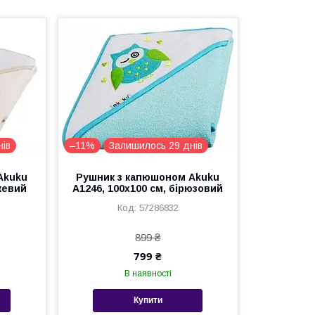
нів
–11%
Залишилось 29 днів
Akuku
Рушник з капюшоном Akuku
жевий
A1246, 100x100 см, бірюзовий
57286832
899 ₴
799 ₴
В наявності
Купити