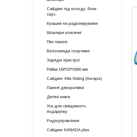
Сайдинг під колоду, блок-
хаус.
Іграшки на радіокеруванні
Шпалери класичні
Пвх панелі
Велосипеди спортивні
Зарядні пристрої
Рейки 160*23*3000 мм
Сайдинг Alta Siding (Ангара)
Панелі декоративні
Дитячі книги
Усе для священного,
подарунку
Радіоуправління
Сайдинг KANADA plus