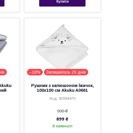
Купити
нів
–10%
Залишилось 29 днів
Akuku
Рушник з капюшоном Їжачок,
рий
100x100 см Akuku A0661
92694470
999 ₴
899 ₴
В наявності