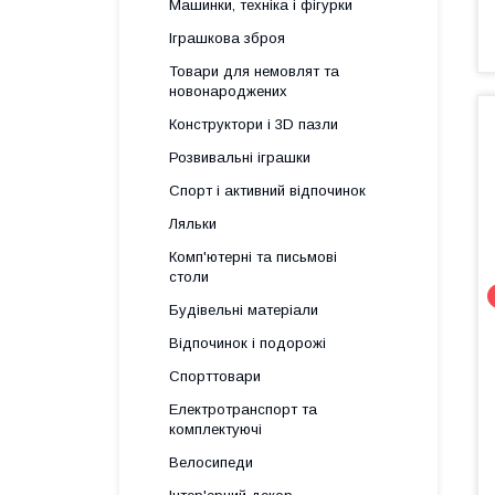
Машинки, техніка і фігурки
Іграшкова зброя
Товари для немовлят та
новонароджених
Конструктори і 3D пазли
Розвивальні іграшки
Спорт і активний відпочинок
Ляльки
Комп'ютерні та письмові
столи
Будівельні матеріали
Відпочинок і подорожі
Спорттовари
Електротранспорт та
комплектуючі
Велосипеди