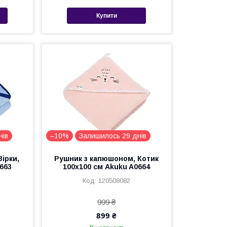
Купити
нів
–10%
Залишилось 29 днів
ірки,
Рушник з капюшоном, Котик
663
100x100 см Akuku A0664
120508082
999 ₴
899 ₴