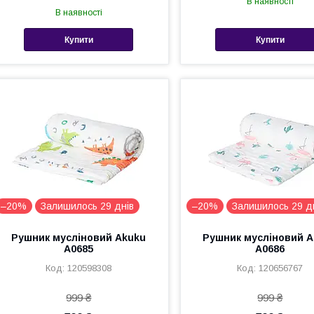
В наявності
В наявності
Купити
Купити
–20%
Залишилось 29 днів
–20%
Залишилось 29 д
Рушник мусліновий Akuku
Рушник мусліновий A
A0685
A0686
120598308
120656767
999 ₴
999 ₴