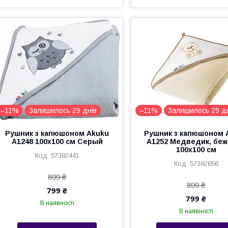
–11%
Залишилось 29 днів
–11%
Залишилось 29 д
Рушник з капюшоном Akuku
Рушник з капюшоном 
A1248 100x100 см Серый
A1252 Медведик, бе
100x100 см
57382441
57382656
899 ₴
899 ₴
799 ₴
799 ₴
В наявності
В наявності