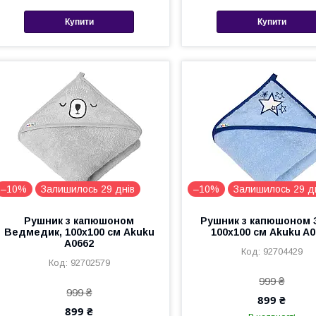
Купити
Купити
–10%
Залишилось 29 днів
–10%
Залишилось 29 д
Рушник з капюшоном
Рушник з капюшоном З
Ведмедик, 100x100 см Akuku
100x100 см Akuku A0
A0662
92704429
92702579
999 ₴
999 ₴
899 ₴
899 ₴