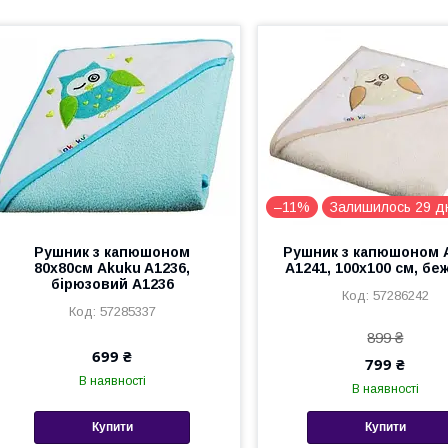
–11%
Залишилось 29 д
Рушник з капюшоном
Рушник з капюшоном 
80x80см Akuku A1236,
A1241, 100x100 см, бе
бірюзовий A1236
57286242
57285337
899 ₴
699 ₴
799 ₴
В наявності
В наявності
Купити
Купити