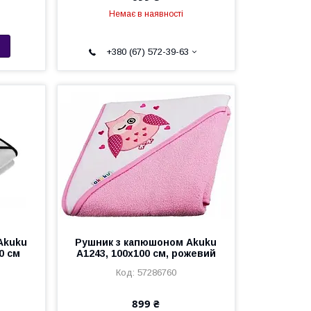
Немає в наявності
+380 (67) 572-39-63
Akuku
Рушник з капюшоном Akuku
0 см
A1243, 100x100 см, рожевий
57286760
899 ₴