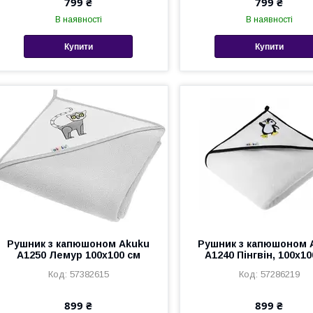
799 ₴
799 ₴
В наявності
В наявності
Купити
Купити
Рушник з капюшоном Akuku
Рушник з капюшоном 
A1250 Лемур 100x100 см
A1240 Пінгвін, 100x10
57382615
57286219
899 ₴
899 ₴