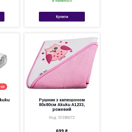
В наявності
Купити
нів
kuku
Рушник з капюшоном
80x80см Akuku A1233,
рожевий
57285272
699 ₴