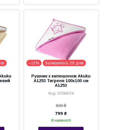
нів
–11%
Залишилось 29 днів
Akuku
Рушник з капюшоном Akuku
жевий
A1253 Тигреня 100x100 см
A1253
57384724
899 ₴
799 ₴
В наявності