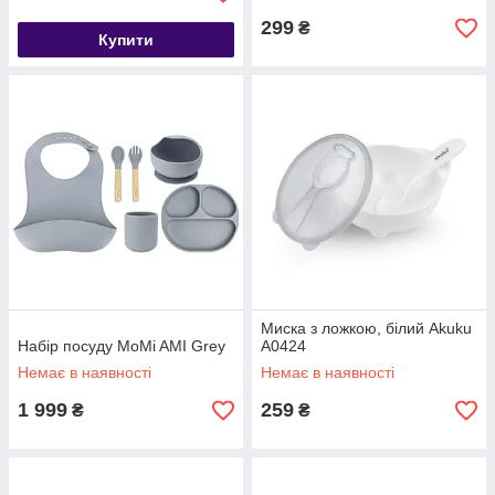
299
₴
Купити
Миска з ложкою, білий Akuku
Набір посуду MoMi AMI Grey
A0424
Немає в наявності
Немає в наявності
1 999
259
₴
₴