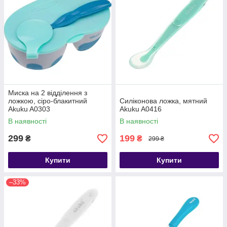
Миска на 2 відділення з
ложкою, сіро-блакитний
Силіконова ложка, мятний
Akuku A0303
Akuku A0416
В наявності
В наявності
299
199
₴
₴
299 ₴
Купити
Купити
–33%