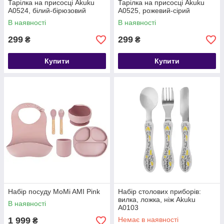
Тарілка на присосці Akuku
Тарілка на присосці Akuku
A0524, білий-бірюзовий
A0525, рожевий-сірий
В наявності
В наявності
299
299
₴
₴
Купити
Купити
Набір посуду MoMi AMI Pink
Набір столових приборів:
вилка, ложка, ніж Akuku
В наявності
A0103
1 999
Немає в наявності
₴