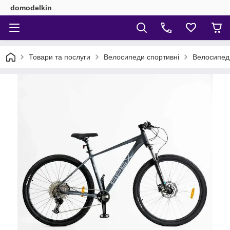
domodelkin
Товари та послуги
Велосипеди спортивні
Велосипед