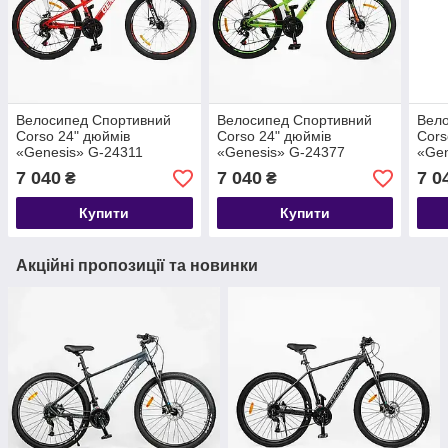
Велосипед Спортивний
Велосипед Спортивний
Вел
Corso 24" дюймів
Corso 24" дюймів
Cors
«Genesis» G-24311
«Genesis» G-24377
«Gen
7 040
7 040
7 0
₴
₴
Купити
Купити
Акційні пропозиції та новинки