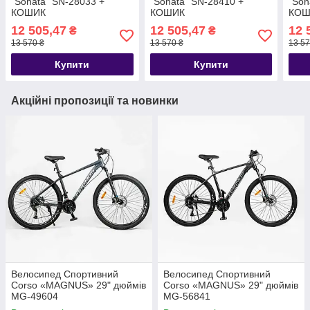
"Sonata" SN-28033 +
"Sonata" SN-28410 +
"Son
КОШИК
КОШИК
КОШ
12 505,47
12 505,47
12 
₴
₴
13 570 ₴
13 570 ₴
13 57
Купити
Купити
Акційні пропозиції та новинки
Велосипед Спортивний
Велосипед Спортивний
Corso «MAGNUS» 29" дюймів
Corso «MAGNUS» 29" дюймів
MG-49604
MG-56841