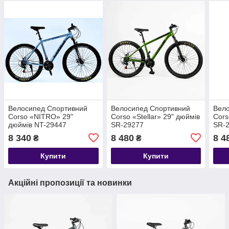
Велоcипед Спортивний
Велоcипед Спортивний
Вел
Corso «NITRO» 29"
Corso «Stellar» 29" дюймів
Cors
дюймів NT-29447
SR-29277
SR-
8 340
8 480
8 4
₴
₴
Купити
Купити
Акційні пропозиції та новинки