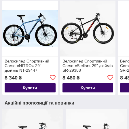
Велоcипед Спортивний
Велоcипед Спортивний
Вел
Corso «NITRO» 29"
Corso «Stellar» 29" дюймів
Cors
дюймів NT-29447
SR-29388
SR-
8 340
8 480
8 4
₴
₴
Купити
Купити
Акційні пропозиції та новинки