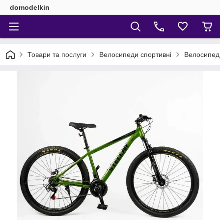
domodelkin
Товари та послуги
Велосипеди спортивні
Велоcипед 