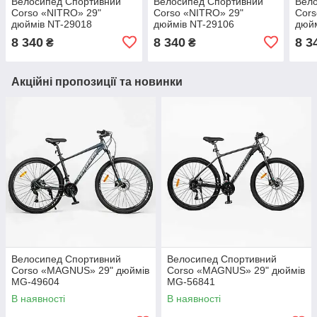
Велоcипед Спортивний
Велоcипед Спортивний
Вел
Corso «NITRO» 29"
Corso «NITRO» 29"
Cors
дюймів NT-29018
дюймів NT-29106
дюйм
8 340
8 340
8 3
₴
₴
Акційні пропозиції та новинки
Велосипед Спортивний
Велосипед Спортивний
Corso «MAGNUS» 29" дюймів
Corso «MAGNUS» 29" дюймів
MG-49604
MG-56841
В наявності
В наявності