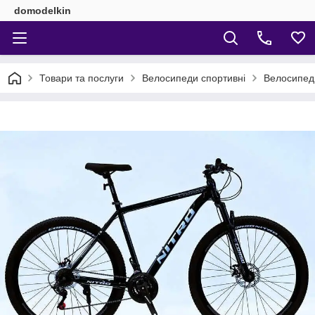
domodelkin
Товари та послуги
Велосипеди спортивні
Велоcипед