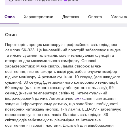
Опис
Характеристики
Доставка
Оплата
Умови п
Опис
Перетворіть процес манікюру з професійною світлодіодною
лампою SK-923. Це інноваційний пристрій забезпечує швидке
та якісне сушіння гель-лаків, має інтелектуальні функції та
створено для максимального комфорту. Основні
характеристики: М'яке світло. Лампа створює м'яке
освітлення, яке не шкодить шкірі рук, забезпечуючи комфорт
під час манікюру. 4 режими сушіння. 10 секунд (для швидкого
сушіння), 30 секунд (для звичайного кольорового гель-лаку),
60 секунд (для темного кольору або густого гель-лаку), 99
секунд (низька температура світіння). Інтелектуальний
інфрачервоний датчик. Автоматичне
вмика
ння і вимикання
завдяки інфрачервоному датчику, що запобігає необхідності
повторних натискань кнопок. Тип лампи. LED-UV - забезпечує
ефективне сушіння гель-лаків. Кількість світлодіодів. 36
світлодіодів забезпечують рівномірне та інтенсивне
освітлення нігтьової пластини. Дисплей для відображення