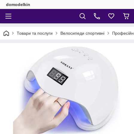
domodelkin
Товари та послуги
Велосипеди спортивні
Професійн