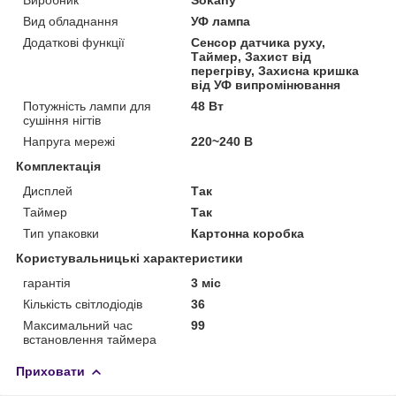
Вид обладнання
УФ лампа
Додаткові функції
Сенсор датчика руху,
Таймер, Захист від
перегріву, Захисна кришка
від УФ випромінювання
Потужність лампи для
48 Вт
сушіння нігтів
Напруга мережі
220~240 В
Комплектація
Дисплей
Так
Таймер
Так
Тип упаковки
Картонна коробка
Користувальницькі характеристики
гарантія
3 міс
Кількість світлодіодів
36
Максимальний час
99
встановлення таймера
Приховати