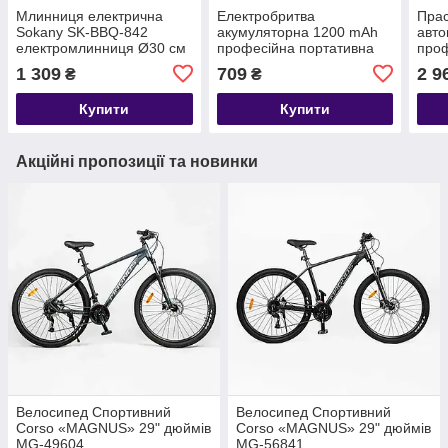
Млинниця електрична
Електробритва
Прас
Sokany SK-BBQ-842
акумуляторна 1200 mAh
авто
електромлинниця Ø30 см
професійна портативна
проф
автоматична млинниця
бритва для чоловіків
2400
1 309
709
2 9
₴
₴
для дому професійна
Sokany SK-16040
Купити
Купити
Акційні пропозиції та новинки
Велосипед Спортивний
Велосипед Спортивний
Corso «MAGNUS» 29" дюймів
Corso «MAGNUS» 29" дюймів
MG-49604
MG-56841