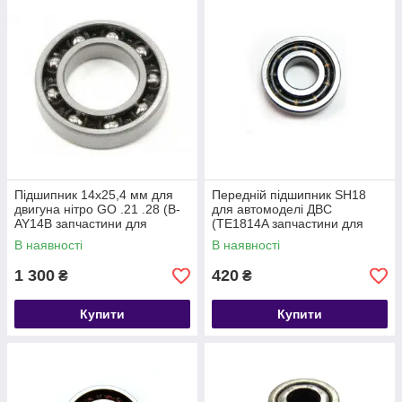
Підшипник 14x25,4 мм для
Передній підшипник SH18
двигуна нітро GO .21 .28 (B-
для автомоделі ДВС
AY14B запчастини для
(TE1814A запчастини для
радіокерованих моделей
радіокерованих моделей
В наявності
В наявності
Himoto)
Himoto)
1 300
420
₴
₴
Купити
Купити