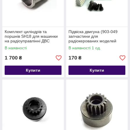
Комплект циліндрів та
Підвіска двигуна (903-049
поршнів SH18 для машинки
запчастини для
на радіоуправлінні ДВС
радіокерованих моделей
(TE1824E запчастини Himoto)
Himoto)
В наявності
В наявності 1 од.
1 700
170
₴
₴
Купити
Купити