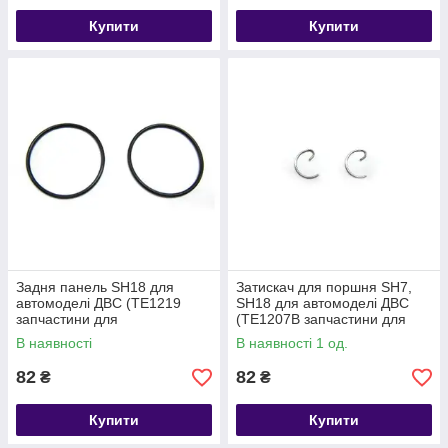
Купити
Купити
Задня панель SH18 для
Затискач для поршня SH7,
автомоделі ДВС (TE1219
SH18 для автомоделі ДВС
запчастини для
(TE1207B запчастини для
радіокерованих моделей
радіокерованих моделей
В наявності
В наявності 1 од.
Himoto)
Himoto)
82
82
₴
₴
Купити
Купити