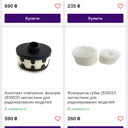
690
235
₴
₴
Купити
Купити
Комплект повітряних фільтрів
Фільтруюча губка (830023
(830020 запчастини для
запчастини для
радіокерованих моделей
радіокерованих моделей
Himoto)
Himoto)
В наявності
В наявності
590
260
₴
₴