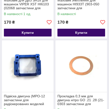
Маховик для ДВЗ SH18 для
Маховик зчеплення для
машинок VIPER XST HI6103
машинок HI933T (903-050
(02068 запчастини для
запчастини для
радіокерованих моделей
радіокерованих моделей
В наявності 1 од.
В наявності
Himoto)
Himoto)
170
170
₴
₴
Купити
Купити
Підвіска двигуна (MPO-12
Прокладка 0,3 мм для
запчастини для
двигуна нітро GO .21 .28 (21-
радіокерованих моделей
0303 запчастини для
Himoto)
радіокерованих моделей