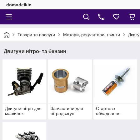
domodelkin
Товари та послуги
Мотори, регулятори, гвинти
Двигу
Двигуни нітро- та бензин
Двигуни нітро для
Запчастини для
Стартове
машинок
нітродвигун
обладнання