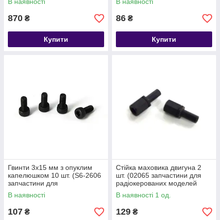
В наявності
В наявності
Himoto)
870
86
₴
₴
Купити
Купити
Гвинти 3х15 мм з опуклим
Стійка маховика двигуна 2
капелюшком 10 шт. (S6-2606
шт. (02065 запчастини для
запчастини для
радіокерованих моделей
радіокерованих моделей
Himoto)
В наявності
В наявності 1 од.
Himoto)
107
129
₴
₴