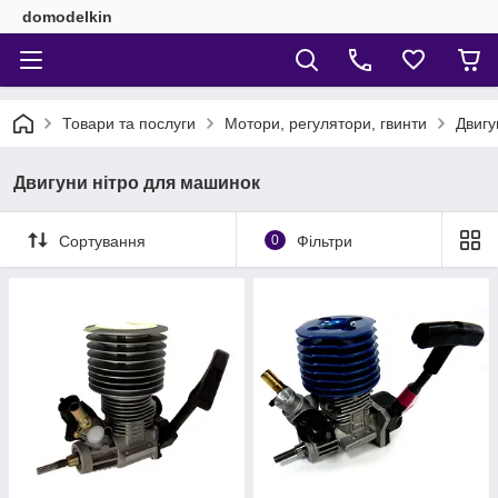
domodelkin
Товари та послуги
Мотори, регулятори, гвинти
Двигу
Двигуни нітро для машинок
Сортування
0
Фільтри