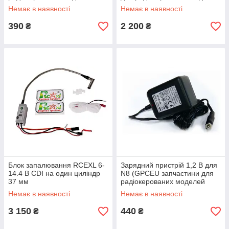
Himoto)
Himoto)
Немає в наявності
Немає в наявності
390
2 200
₴
₴
Блок запалювання RCEXL 6-
Зарядний пристрій 1,2 В для
14.4 В CDI на один циліндр
N8 (GPCEU запчастини для
37 мм
радіокерованих моделей
Himoto)
Немає в наявності
Немає в наявності
3 150
440
₴
₴