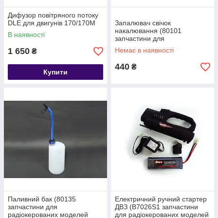
Дифузор повітряного потоку
DLE для двигунів 170/170M
Запалювач свічок
накалювання (80101
В наявності
запчастини для
радіокерованих моделей
1 650
Немає в наявності
₴
Himoto)
440
₴
Купити
Паливний бак (80135
Електричний ручний стартер
запчастини для
ДВЗ (B7026S1 запчастини
радіокерованих моделей
для радіокерованих моделей