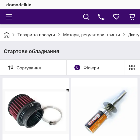
domodelkin
Товари та послуги
Мотори, регулятори, гвинти
Двигу
Стартове обладнання
Сортування
0
Фільтри