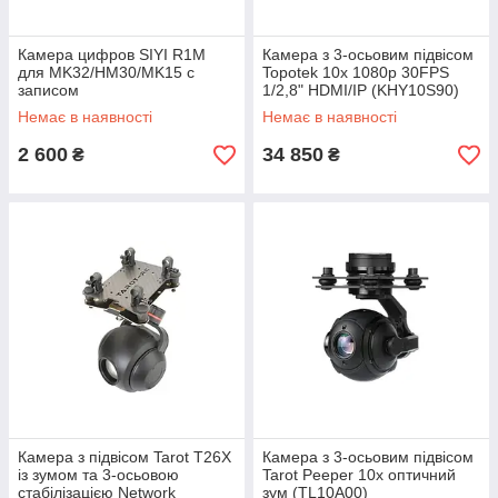
Камера цифров SIYI R1M
Камера з 3-осьовим підвісом
для MK32/HM30/MK15 с
Topotek 10x 1080p 30FPS
записом
1/2,8" HDMI/IP (KHY10S90)
Немає в наявності
Немає в наявності
2 600
34 850
₴
₴
Камера з підвісом Tarot T26X
Камера з 3-осьовим підвісом
із зумом та 3-осьовою
Tarot Peeper 10x оптичний
стабілізацією Network
зум (TL10A00)