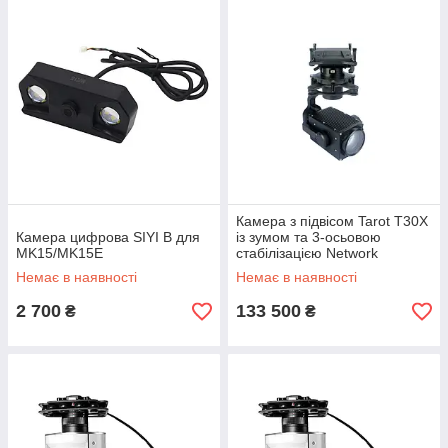
Камера з підвісом Tarot T30X
Камера цифрова SIYI B для
із зумом та 3-осьовою
MK15/MK15E
стабілізацією Network
(TL30X-NET)
Немає в наявності
Немає в наявності
2 700
133 500
₴
₴