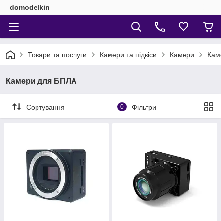
domodelkin
Товари та послуги
Камери та підвіси
Камери
Кам
Камери для БПЛА
Сортування
0
Фільтри