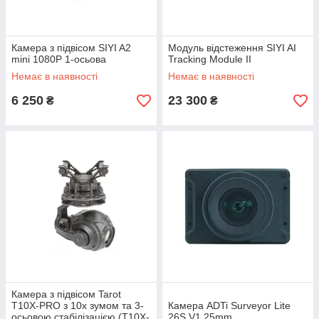
Камера з підвісом SIYI A2
Модуль відстеження SIYI AI
mini 1080P 1-осьова
Tracking Module II
Немає в наявності
Немає в наявності
6 250
23 300
₴
₴
Камера з підвісом Tarot
T10X-PRO з 10x зумом та 3-
Камера ADTi Surveyor Lite
осьовою стабілізацією (T10X-
26S V1 25mm