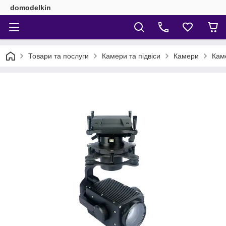
domodelkin
Товари та послуги
Камери та підвіси
Камери
Кам