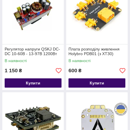
Регулятор напруги QSKJ DC-
Плата розподілу живлення
DC 10-60В - 13-97В 1200Вт
Holybro PDB01 (з XT30)
В наявності
В наявності
1 150
600
₴
₴
Купити
Купити