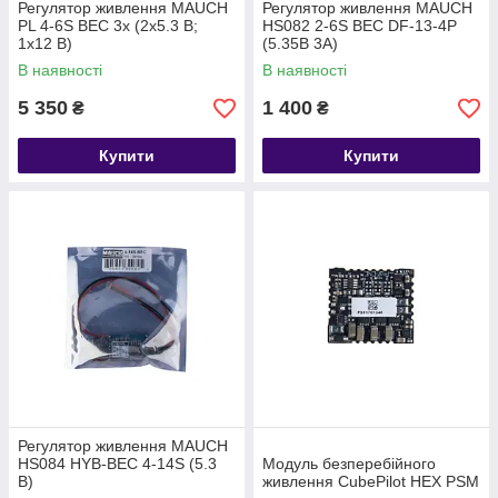
Регулятор живлення MAUCH
Регулятор живлення MAUCH
PL 4-6S BEC 3x (2x5.3 В;
HS082 2-6S BEC DF-13-4P
1х12 В)
(5.35В 3А)
В наявності
В наявності
5 350
1 400
₴
₴
Купити
Купити
Регулятор живлення MAUCH
HS084 HYB-BEC 4-14S (5.3
Модуль безперебійного
В)
живлення CubePilot HEX PSM