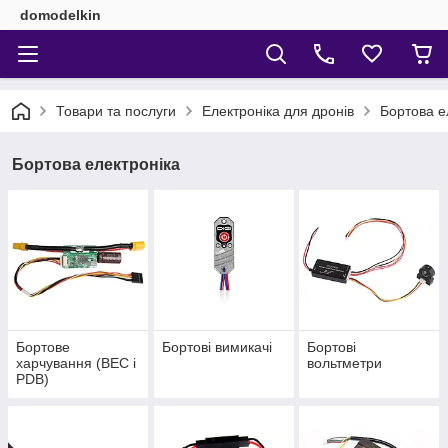
domodelkin
Товари та послуги
Електроніка для дронів
Бортова е
Бортова електроніка
Бортове
Бортові вимикачі
Бортові
харчування (BEC і
вольтметри
PDB)