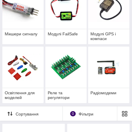
Мікшери сигналу
Модулі FailSafe
Модулі GPS і
компаси
Освітлення для
Реле та
Радіомодеми
моделей
регулятори
Сортування
0
Фільтри