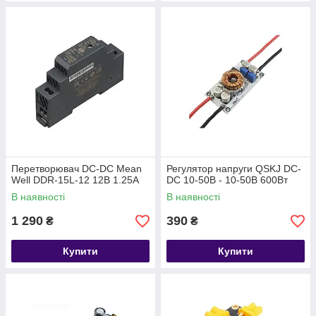
Перетворювач DC-DC Mean
Регулятор напруги QSKJ DC-
Well DDR-15L-12 12В 1.25А
DC 10-50В - 10-50В 600Вт
В наявності
В наявності
1 290
390
₴
₴
Купити
Купити