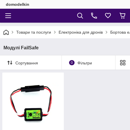
domodelkin
Товари та послуги
Електроніка для дронів
Бортова е
Модулі FailSafe
Сортування
0
Фільтри