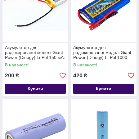
Акумулятор для
Акумулятор для
радіокерованої моделі Giant
радіокерованої моделі Giant
Power (Dinogy) Li-Pol 150 мАг
Power (Dinogy) Li-Pol 1000
3.7 В 24x17x7,8 мм з
мАг 3.7 В 65x34x8 мм JST
В наявності
В наявності
захистом без коннектора 15C
35C
200
420
₴
₴
Купити
Купити