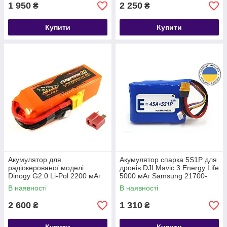
1 950
2 250
₴
₴
Купити
Купити
Акумулятор для
Акумулятор спарка 5S1P для
радіокерованої моделі
дронів DJI Mavic 3 Energy Life
Dinogy G2.0 Li-Pol 2200 мАг
5000 мАг Samsung 21700-
14.8 В 4S T-Plug 80C
50S Li-Ion 12AWG XT60-F
В наявності
В наявності
(001)
2 600
1 310
₴
₴