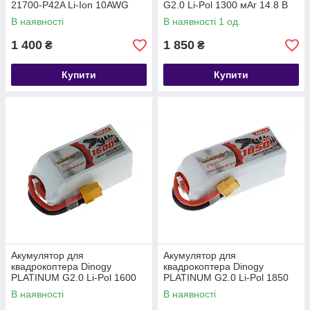
21700-P42A Li-Ion 10AWG
G2.0 Li-Pol 1300 мАг 14.8 В
XT90S-F (001)
70x34x33 мм XT60 80C
В наявності
В наявності 1 од.
1 400
1 850
₴
₴
Купити
Купити
Акумулятор для
Акумулятор для
квадрокоптера Dinogy
квадрокоптера Dinogy
PLATINUM G2.0 Li-Pol 1600
PLATINUM G2.0 Li-Pol 1850
мАг 14.8 В 75x34x40 мм
мАг 14.8 В 90,5x34x34,5 мм
В наявності
В наявності
XT60 130C
XT60 130C