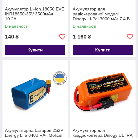
Акумулятор Li-Ion 18650 EVE
Акумулятор для
INR18650-35V 3500мАч
радіокерованої моделі
10.2А
Dinogy Li-Pol 3000 мАг 7.4 В
92x29x14 мм JST-XH 25C
В наявності
В наявності
140
1 160
₴
₴
Купити
Купити
Акумуляторна батарея 2S2P
Акумулятор для
Energy Life 8400 мАч Moliсel
квадрокоптера Dinogy ULTRA