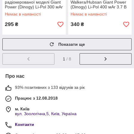
радіокерованої моделі Giant
Walkera/Hubsan Giant Power
Power (Dinogy) Li-Pol 300 мАг
(Dinogy) Li-Pol 400 мАг 3.7 В
3.7 В 32x20x8 мм
38x20x8 мм Walkera/Hubsan
Немає в наявності
Немає в наявності
Walkera/Hubsan 25C
25C
295
340
₴
₴
Показати ще
1
/ 8
Про нас
93% позитивних з 133 відгуків за рік
Працює з 12.08.2018
м. Київ
вул. Зоологічна,5, Київ, Україна
Контакти