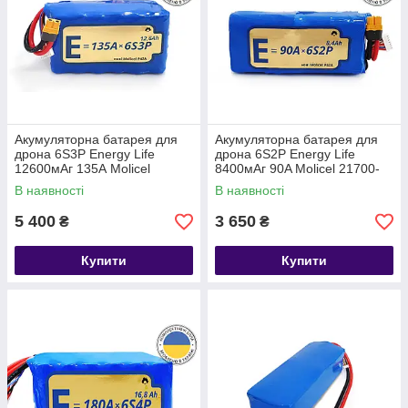
Акумуляторна батарея для
Акумуляторна батарея для
дрона 6S3P Energy Life
дрона 6S2P Energy Life
12600мАг 135А Moliсel
8400мАг 90A Moliсel 21700-
21700-P42A Li-Ion
P42A Li-Ion (горизонтальна
В наявності
В наявності
(вертикальна збірка)
збірка)
5 400
3 650
₴
₴
Купити
Купити