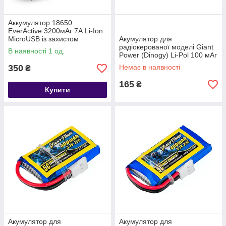
Аккумулятор 18650
EverActive 3200мАг 7А Li-Ion
MicroUSB із захистом
Акумулятор для
радіокерованої моделі Giant
В наявності 1 од.
Power (Dinogy) Li-Pol 100 мАг
3.7 В 20x16x7,5 мм с
350
Немає в наявності
₴
захистом без коннектора 15C
165
₴
Купити
Акумулятор для
Акумулятор для