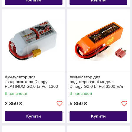
Купити
Купити
Акумулятор для
Акумулятор для
квадрокоптера Dinogy
радіокерованої моделі
PLATINUM G2.0 Li-Pol 1300
Dinogy G2.0 Li-Pol 3300 мАг
мАг 22.2 В 77x35x50 мм
22.2 В 6S T-Plug 80C
В наявності
В наявності
XT60 130C
2 350
5 850
₴
₴
Купити
Купити