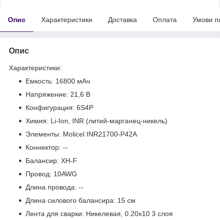
Опис
Характеристики
Доставка
Оплата
Умови п
Опис
Характеристики:
Емкость: 16800 мАч
Напряжение: 21,6 В
Конфигурация: 6S4P
Химия: Li-Ion, INR (литий-марганец-никель)
Элементы: Molicel INR21700-P42A
Коннектор: --
Балансир: XH-F
Провод: 10AWG
Длина провода: --
Длина силового балансира: 15 см
Лента для сварки: Никелевая, 0.20x10 3 слоя