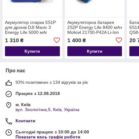
Акумулятор спарка 5S1P
Акумуляторна батарея
Бата
для дронів DJI Mavic 3
2S2P Energy Life 8400 мАч
6S1
Energy Life 5000 мАг
Moliсel 21700-P42A Li-Ion
QS8-
Samsung 21700-50S Li-Ion
10AWG XT90S-F (001)
1 310
1 400
20 
₴
₴
12AWG XT60-F (001)
Купити
Купити
Про нас
93% позитивних з 134 відгуків за рік
Працює з 12.08.2018
м. Київ
вул. Зоологічна,5, Київ, Україна
Контакти
Сьогодні працює з 10:00 до 14:00
Показати весь графік роботи