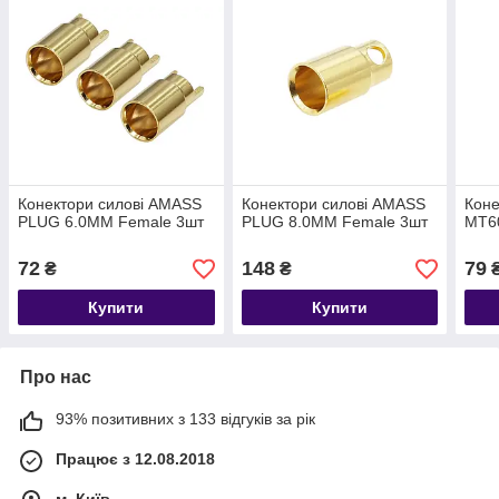
Конектори силові AMASS
Конектори силові AMASS
Коне
PLUG 6.0MM Female 3шт
PLUG 8.0MM Female 3шт
MT6
72
148
79
₴
₴
Купити
Купити
Про нас
93% позитивних з 133 відгуків за рік
Працює з 12.08.2018