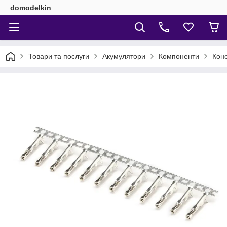
domodelkin
Товари та послуги
Акумулятори
Компоненти
Коне