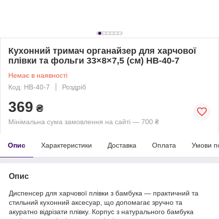
Кухонний тримач органайзер для харчової
плівки та фольги 33×8×7,5 (см) HB-40-7
Немає в наявності
Код: HB-40-7
Роздріб
369
₴
Мінімальна сума замовлення на сайті — 700 ₴
Опис
Характеристики
Доставка
Оплата
Умови п
Опис
Диспенсер для харчової плівки з бамбука — практичний та
стильний кухонний аксесуар, що допомагає зручно та
акуратно відрізати плівку. Корпус з натурального бамбука