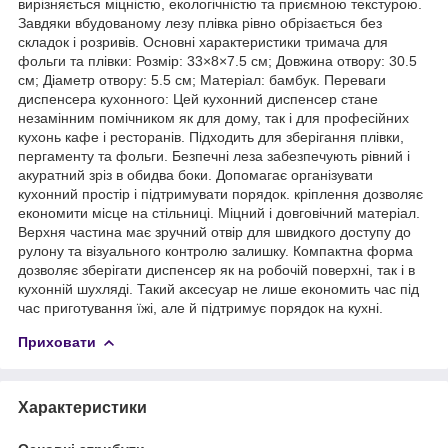
вирізняється міцністю, екологічністю та приємною текстурою.
Завдяки вбудованому лезу плівка рівно обрізається без
складок і розривів. Основні характеристики тримача для
фольги та плівки: Розмір: 33×8×7.5 см; Довжина отвору: 30.5
см; Діаметр отвору: 5.5 см; Матеріал: бамбук. Переваги
диспенсера кухонного: Цей кухонний диспенсер стане
незамінним помічником як для дому, так і для професійних
кухонь кафе і ресторанів. Підходить для зберігання плівки,
пергаменту та фольги. Безпечні леза забезпечують рівний і
акуратний зріз в обидва боки. Допомагає організувати
кухонний простір і підтримувати порядок. кріплення дозволяє
економити місце на стільниці. Міцний і довговічний матеріал.
Верхня частина має зручний отвір для швидкого доступу до
рулону та візуального контролю залишку. Компактна форма
дозволяє зберігати диспенсер як на робочій поверхні, так і в
кухонній шухляді. Такий аксесуар не лише економить час під
час приготування їжі, але й підтримує порядок на кухні.
Приховати
Характеристики