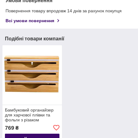
Умови повернення
Повернення товару впродовж 14 днів за рахунок покупця
Всі умови повернення
Подібні товари компанії
Бамбуковий органайзер
для харчової плівки та
фольги з різаком
33,5×21,5×7,5 (см) HP-
769
₴
BYM