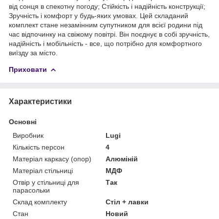
від сонця в спекотну погоду; Стійкість і надійність конструкції;
Зручність і комфорт у будь-яких умовах. Цей складаний
комплект стане незамінним супутником для всієї родини під
час відпочинку на свіжому повітрі. Він поєднує в собі зручність,
надійність і мобільність - все, що потрібно для комфортного
виїзду за місто.
Приховати
Характеристики
Основні
Виробник
Lugi
Кількість персон
4
Матеріал каркасу (опор)
Алюміній
Матеріал стільниці
МДФ
Отвір у стільниці для
Так
парасольки
Склад комплекту
Стіл + лавки
Стан
Новий