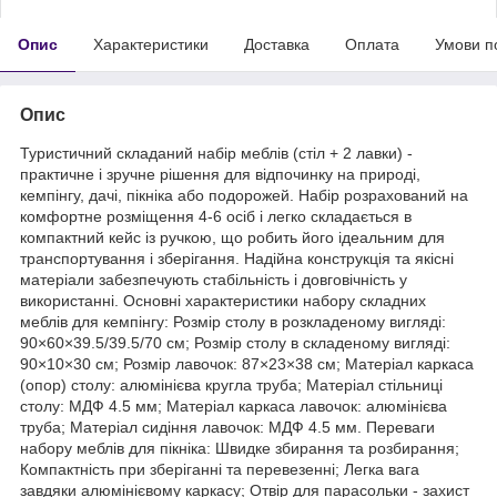
Опис
Характеристики
Доставка
Оплата
Умови п
Опис
Туристичний складаний набір меблів (стіл + 2 лавки) -
практичне і зручне рішення для відпочинку на природі,
кемпінгу, дачі, пікніка або подорожей. Набір розрахований на
комфортне розміщення 4-6 осіб і легко складається в
компактний кейс із ручкою, що робить його ідеальним для
транспортування і зберігання. Надійна конструкція та якісні
матеріали забезпечують стабільність і довговічність у
використанні. Основні характеристики набору складних
меблів для кемпінгу: Розмір столу в розкладеному вигляді:
90×60×39.5/39.5/70 см; Розмір столу в складеному вигляді:
90×10×30 см; Розмір лавочок: 87×23×38 см; Матеріал каркаса
(опор) столу: алюмінієва кругла труба; Матеріал стільниці
столу: МДФ 4.5 мм; Матеріал каркаса лавочок: алюмінієва
труба; Матеріал сидіння лавочок: МДФ 4.5 мм. Переваги
набору меблів для пікніка: Швидке збирання та розбирання;
Компактність при зберіганні та перевезенні; Легка вага
завдяки алюмінієвому каркасу; Отвір для парасольки - захист