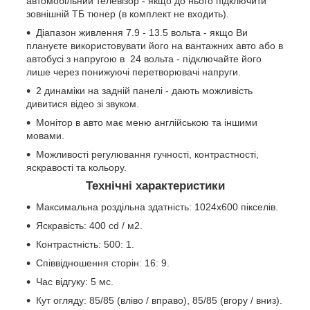
автомобільний телевізор - якщо до нього підключити
зовнішній ТБ тюнер (в комплект не входить).
Діапазон живлення 7.9 - 13.5 вольта - якщо Ви
плануєте використовувати його на вантажних авто або в
автобусі з напругою в 24 вольта - підключайте його
лише через понижуючі перетворювачі напруги.
2 динаміки на задній панелі - дають можливість
дивитися відео зі звуком.
Монітор в авто має меню англійською та іншими
мовами.
Можливості регулювання гучності, контрастності,
яскравості та кольору.
Технічні характеристики
Максимальна роздільна здатність: 1024x600 пікселів.
Яскравість: 400 cd / м2.
Контрастність: 500: 1.
Співвідношення сторін: 16: 9.
Час відгуку: 5 мс.
Кут огляду: 85/85 (вліво / вправо), 85/85 (вгору / вниз).