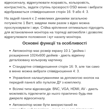
відеосигналу, відрегулювати яскравість, кольоровість,
контрастність, задати ступінь прозорості OSD меню і вибрати
відображається співвідношення сторін 16: 9 або 4: 3.
На задній панелі є 2 невеликих динаміки загальною
потужністю 1 Ватт, завдяки яким разом з відео можна
прослуховувати і звук. Стійка кріплення оптимально підходить
для встановлення монітора на торпеді автомобіля і дозволяє
відрегулювати положення і кут нахилу монітора.
Основні функції та особливості
Автомонітор має розмір екрану 10.1 "дюйма і
розширення 1024х600 дюймів - дають відмінну
деталізовану кольорову картинку.
Стандартне співвідношення сторін 16: 9, але так само
в меню можна вибрати співвідношення 4: 3.
Управління налаштуваннями за допомогою кнопок на
передній панелі або пультом ДУ з комплекту.
Всілякі типи відеовходів: BNC, VGA, HDMI, AV - дають
можливість підключити до нього практично будь-яке
джерело відеосигналу.
Автомонітор може бути використаний як