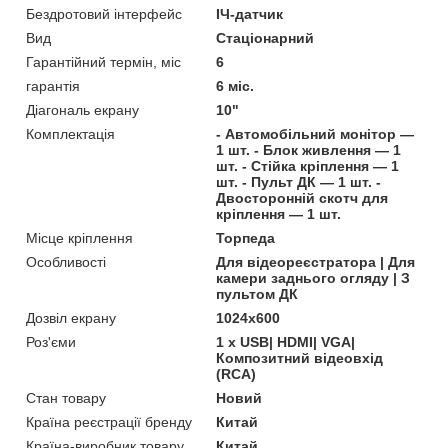
Бездротовий інтерфейс
ІЧ-датчик
Вид
Стаціонарний
Гарантійний термін, міс
6
гарантія
6 міс.
Діагональ екрану
10"
Комплектація
- Автомобільний монітор —
1 шт. - Блок живлення — 1
шт. - Стійка кріплення — 1
шт. - Пульт ДК — 1 шт. -
Двосторонній скотч для
кріплення — 1 шт.
Місце кріплення
Торпеда
Особливості
Для відеореєстратора | Для
камери заднього огляду | З
пультом ДК
Дозвіл екрану
1024x600
Роз'єми
1 x USB| HDMI| VGA|
Композитний відеовхід
(RCA)
Стан товару
Новий
Країна реєстрації бренду
Китай
Країна-виробник товару
Китай