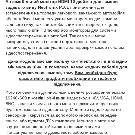
Автомобільний монітор HDMI 10 дюймів для камери
заднього виду Nectronix P101
призначений для
встановлення на торпеду легкового, вантажного автомобіля
або автобуса і може слугувати монітором як для камери
заднього виду, так і автомобільним телевізором, якщо до
нього підключити ТВ тюнер або монітором для системи
відеоспостереження в автобусі. Так само він може
використовуватися і в якості портативного монітора,
наприклад для налаштування або перевірки камер і систем
відеоспостереження.
Дана модель має мінімальну комплектацію і відповідно
мінімальну ціну і в комплекті немає жодних кабелів для
підключення камери, тому
Вам необхідно буде
самостійно придбати необхідний тип кабелю
підключення.
Його головними відмінностями є велике розширення екрана
10240х600 пікселів і різні види видеовходів: AV, VGA, HDMI,
BNC, завдяки яким до нього можна підключити практично
будь-яке джерело відеосигналу. Монітор з відеовходом не
сенсорний і керується за допомогою кнопок на передній
панелі або пультом ДУ з комплекту. Монітор в авто має
внутрішнє меню англійською та іншими мовами.
Налаштування меню дозволяють вибрати джерело