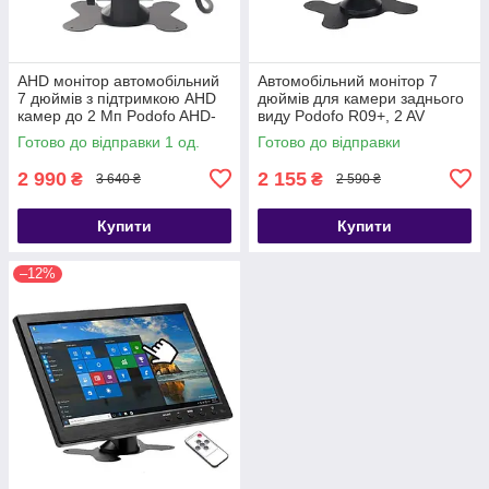
AHD монітор автомобільний
Автомобільний монітор 7
7 дюймів з підтримкою AHD
дюймів для камери заднього
камер до 2 Мп Podofo AHD-
виду Podofo R09+, 2 AV
726
входи, кріплення на торпедо
Готово до відправки 1 од.
Готово до відправки
2 990
2 155
₴
₴
3 640 ₴
2 590 ₴
Купити
Купити
–12%