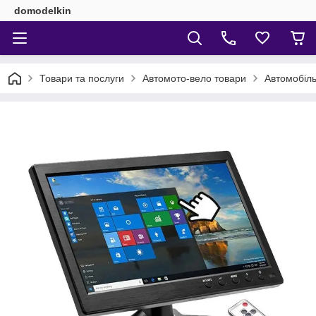
domodelkin
Товари та послуги
Автомото-вело товари
Автомобіль