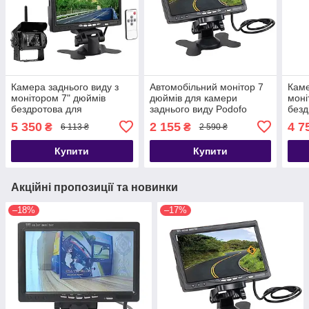
Камера заднього виду з
Автомобільний монітор 7
Каме
монітором 7" дюймів
дюймів для камери
моні
бездротова для
заднього виду Podofo
безд
вантажівок, автобусів,
R09+, 2 AV входи,
вант
5 350
2 155
4 7
₴
₴
6 113 ₴
2 590 ₴
мікроавтобусів Nectronix
кріплення на торпедо
Nect
W701 kit
(УЦІ
Купити
Купити
Акційні пропозиції та новинки
–18%
–17%