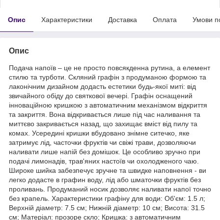
Опис
Характеристики
Доставка
Оплата
Умови п
Опис
Подача напоїв – це не просто повсякденна рутина, а елемент
стилю та турботи. Скляний графін з продуманою формою та
лаконічним дизайном додасть естетики будь-якої миті: від
звичайного обіду до святкової вечері. Графін оснащений
інноваційною кришкою з автоматичним механізмом відкриття
та закриття. Вона відкривається лише під час наливання та
миттєво закривається назад, що захищає вміст від пилу та
комах. Усередині кришки вбудовано знімне ситечко, яке
затримує лід, часточки фруктів чи свіжі трави, дозволяючи
наливати лише напій без домішок. Це особливо зручно при
подачі лимонадів, трав'яних настоїв чи охолодженого чаю.
Широке шийка забезпечує зручне та швидке наповнення - ви
легко додасте в графин воду, лід або шматочки фруктів без
проливань. Продуманий носик дозволяє наливати напої точно
без крапель. Характеристики графіну для води: Об'єм: 1.5 л;
Верхній діаметр: 7.5 см; Нижній діаметр: 10 см; Висота: 31.5
см; Матеріал: прозоре скло; Кришка: з автоматичним