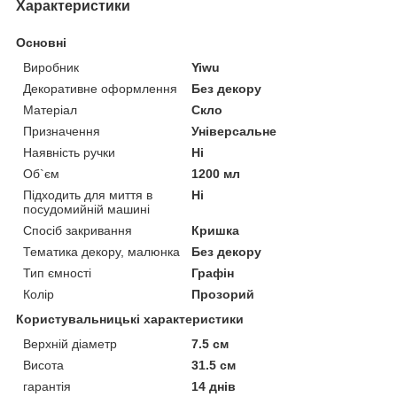
Характеристики
Основні
Виробник
Yiwu
Декоративне оформлення
Без декору
Матеріал
Скло
Призначення
Універсальне
Наявність ручки
Ні
Об`єм
1200 мл
Підходить для миття в
Ні
посудомийній машині
Спосіб закривання
Кришка
Тематика декору, малюнка
Без декору
Тип ємності
Графін
Колір
Прозорий
Користувальницькі характеристики
Верхній діаметр
7.5 см
Висота
31.5 см
гарантія
14 днів