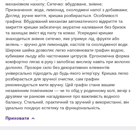
механізмом нахилу; Ситечко: вбудоване, знімне;
Призначення: вода, лимонад, охолоджені напої з добавками;
Догляд: ручне миття, кришка розбирається. Особливості
графіна: Вбудований механізм автоматичного відкриття та
закриття кришки забезпечує акуратне наливання без бризок
та захищає вміст від пилу та комах. Усередині кришки
знаходиться знімне ситечко, яке утримує лід, фрукти або
зелень – зручно для лимонадів, настоїв та охолодженої води.
Широке шийка дозволяє легко наповнювати графин водою,
кубиками льоду або часточками цитрусів. Ергономічна форма
комфортно лягає в руку і запобігає вислизу навіть при вологих
долонях. Прозоре скло без декоративних елементів
універсально підходить до будь-якого інтер'єру. Кришка легко
розбирається для зручної очистки, сам графин
рекомендується мити вручну. Цей графін стане вашим
незамінним помічником — чи то обід у родинному колі, вечір з
друзями чи ранкове нагадування про важливість водного
балансу. Стильний, практичний та зручний у використанні, він
ідеально поєднує естетику та функціональність.
Приховати