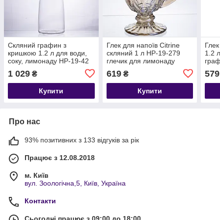
Скляний графин з
Глек для напоїв Citrine
Глек
кришкою 1.2 л для води,
скляний 1 л HP-19-279
1.2 
соку, лимонаду HP-19-42
глечик для лимонаду
граф
лимонадник декоративний
мохі
1 029
619
579
₴
₴
з ручкою
19-1
Купити
Купити
Про нас
93% позитивних з 133 відгуків за рік
Працює з 12.08.2018
м. Київ
вул. Зоологічна,5, Київ, Україна
Контакти
Сьогодні працює з 09:00 до 18:00