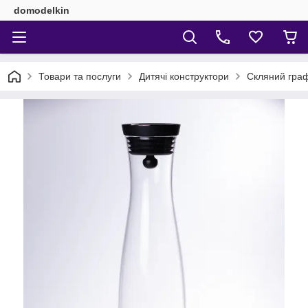
domodelkin
Товари та послуги
Дитячі конструктори
Скляний граф