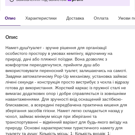
Опис
Характеристики
Доставка
Оплата
Умови п
Опис
Намет-душ/туалет - зручне рішення для організації
особистого простору в умовах кемпінгу, відпочинку на
природі, дачі або пляжної поїздки. Вона дозволяє з
комфортом переодягнутися, прийняти душ або
використовувати переносний туалет, залишаючись на самоті.
Завдяки автоматичному Pop-Up механізму, установка займає
лічені секунди - конструкція просто вистрибує з чохла і відразу
готова до використання. Жорсткий каркас із пружної сталі не
вимагає додаткових опор і добре справляється із зовнішніми
навантаженнями. Для зручності вхід оснащений застібкою-
блискавкою, а всередині передбачена практична кишеня для
зберігання засобів гігієни. Намет легко складається назад у
чохол, займає мінімум місця при зберіганні та
транспортуванні – відмінний варіант для будь-якого виїзду на
природу. Основні характеристики туристичного намету для
туалету та душу: Кількість місць: 1; Кількість входів: 1;