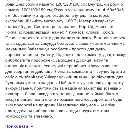
Зовнішній розмір намету: 120*120*190 см; Внутрішній розмір
намету: 100*100*190 см; Розмір у складеному стані: 60×60×3
см; Зовнішній матеріал: оксфорд; внутрішній матеріал:
оксфорд; Щільність матеріалу: 180 Т; Матеріал каркасу:
сталевий дріт; Система розкладання: Pop-Up; Наявність
чохла: є; Комплектація: намет, 4 ґрунтові кілочки, чохол.
Основні переваги тенту для туалету та душу: Встановлюється
та складається за секунди без зусиль завдяки автоматичному
механізму; Забезпечує особистий простір для душу,
перевдягання чи туалету; Підходить для кемпінгу, дачі, пляжу,
риболовлі та подорожей; Захищає від сонця, вітру та
сторонніх поглядів; Усередині передбачена зручна кишеня
для зберігання дрібниць; Легка та компактна – зручно брати з
собою та зберігати; Універсальний дизайн, що підходить для
будь-яких умов та завдань. Цей намет-душ поєднує простоту
використання, практичність та надійний захист від зовнішніх
факторів. Легка, швидка в установці, яка не займає багато
місця в багажі, вона стане незамінним аксесуаром для будь-
якої подорожі на природу. Незалежно від умов – кемпінг,
пляж, дача чи риболовля – ви завжди почуватиметеся
комфортно та впевнено.
Приховати