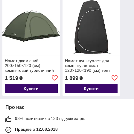
Намет двомісний
Намет душ-туалет для
200×150×120 (см)
кемпінгу автомат
кемпінговий туристичний
120×120×190 (см) тент
для риболовлі, полювання
для душу та туалету
1 519
1 899
₴
₴
Хакі LU-025GR
туристичний LU-015DB
Чорний
Купити
Купити
Про нас
93% позитивних з 133 відгуків за рік
Працює з 12.08.2018