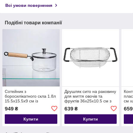
Всі умови повернення
Подібні товари компанії
Сотейник з
Друшляк сито на раковину
Конт
боросилікатного скла 1.8л
для миття овочів та
плас
15.5х15.5х9 см із
фруктів 36х25х10.5 см з
см х
дерев'яною ручкою
нержавіючої сталі HP-19-
інди
949
639
659
₴
₴
каструля для соусів страв
18-L
Біли
HP-34-121
Купити
Купити