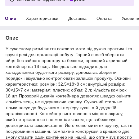
Опис
Характеристики
Доставка
Оплата
Умови п
Опис
У сучасному ритмі життя важливо мати під рукою практичні та
зручні речі для організації побуту. Гарний спосіб зберігати
яйця без зайвого простору та безпеки, прозорий акриловий
контейнер на 18 яєць. Він ідеально підходить для
холодильника будь-якого розміру, допомагає зберегти
порядок і візуально контролювати залишок продукту. Основні
характеристики: розміри: 32.5×18×8 см; внутрішні розміри:
30×15×7 см; матеріал: пластик; об'єм: 2 л; кількість комірок:
18 шт. Прозорий дизайн контейнера дозволяє швидко оцінити
кількість яєць, не відкриваючи кришку. Сучасний стиль не
тільки пасує до будь-якого інтер'єру кухні, а й додає їй
організованості. Контейнер виготовлено з міцного акрилу,
який не тріскається і не жовтіє з часом, що забезпечує
довготривале використання. Його легко мити як вручну, так і в
посудомийній машині. Компактна конструкція з кришкою дає
змогу ставити один контейнер на інший, що оптимізує простір