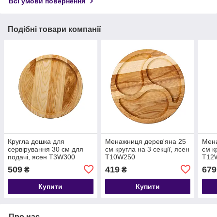
Всі умови повернення
Подібні товари компанії
Кругла дошка для
Менажниця дерев'яна 25
Мена
сервірування 30 см для
см кругла на 3 секції, ясен
см к
подачі, ясен T3W300
T10W250
T12
509
419
679
₴
₴
Купити
Купити
Про нас