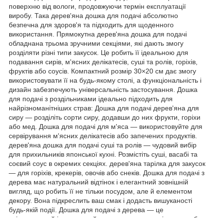
поверхню від вологи, продовжуючи термін експлуатації
виробу. Така дерев'яна дошка для подачі абсолютно
безпечна для здоров'я та підходить для щоденного
використання. Прямокутна дерев'яна дошка для подачі
обладнана трьома зручними секціями, які дають змогу
розділяти різні типи закусок. Це робить її ідеальною для
подавання сирів, м'ясних делікатесів, суші та ролів, горіхів,
фруктів або соусів. Компактний розмір 30×20 см дає змогу
використовувати її на будь-якому столі, а функціональність і
дизайн забезпечують універсальність застосування. Дошка
для подачі з роздільниками ідеально підходить для
найрізноманітніших страв: Дошка для подачі дерев'яна для
сиру — розділіть сорти сиру, додавши до них фрукти, горіхи
або мед. Дошка для подачі для м'яса — використовуйте для
сервірування м'ясних делікатесів або запечених продуктів.
дерев'яна дошка для подачі суші та ролів — чудовий вибір
для прихильників японської кухні. Розмістіть суші, васабі та
соєвий соус в окремих секціях. дерев'яна тарілка для закусок
— для горіхів, крекерів, овочів або снеків. Дошка для подачі з
дерева має натуральний відтінок і елегантний зовнішній
вигляд, що робить її не тільки посудом, але й елементом
декору. Вона підкреслить ваш смак і додасть вишуканості
будь-якій події. Дошка для подачі з дерева — це