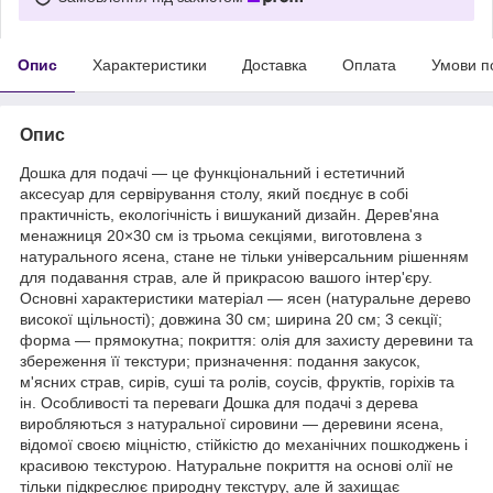
Опис
Характеристики
Доставка
Оплата
Умови п
Опис
Дошка для подачі — це функціональний і естетичний
аксесуар для сервірування столу, який поєднує в собі
практичність, екологічність і вишуканий дизайн. Дерев'яна
менажниця 20×30 см із трьома секціями, виготовлена з
натурального ясена, стане не тільки універсальним рішенням
для подавання страв, але й прикрасою вашого інтер'єру.
Основні характеристики матеріал — ясен (натуральне дерево
високої щільності); довжина 30 см; ширина 20 см; 3 секції;
форма — прямокутна; покриття: олія для захисту деревини та
збереження її текстури; призначення: подання закусок,
м'ясних страв, сирів, суші та ролів, соусів, фруктів, горіхів та
ін. Особливості та переваги Дошка для подачі з дерева
виробляються з натуральної сировини — деревини ясена,
відомої своєю міцністю, стійкістю до механічних пошкоджень і
красивою текстурою. Натуральне покриття на основі олії не
тільки підкреслює природну текстуру, але й захищає