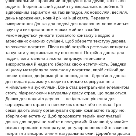
універсальний і практичний подарунок для друзів, колег або
родичів. Її оригінальний дизайн і універсальність роблять її
відповідним варіантом на такі випадки, як новосілля, весілля,
день народження, новий рік чи інші свята. Переваги
використання Дошка для подачі для подавання легко миється
вручну з використанням м'яких мийних засобів.
Рекомендується уникати тривалого контакту з водою й
агресивних очисних сумішей, щоб зберегти текстуру дерева
та захисне покриття. Після виріб потрібно ретельно витирати
та сушити у вертикальному положенні. Потрійна дошка для
подачі, виготовлена з ясена, витримує інтенсивне
використання й надовго зберігає свою естетичність. Завдяки
міцному матеріалу та захисному покриттю, виріб стійкий до
появи тріщин, деформації та пошкоджень. Дерев'яна дошка
для подачі дає змогу створити стильне сервірування з
мінімальними зусиллями. Вона стає центральним елементом
столу, підкреслюючи натуральну красу страв, що подаються.
Дошка для подачі з дерева — це ідеальне рішення для
сервірування страв на невеликих столах або пікніках. Три
секції дають змогу організувати страви компактно та зручно,
зберігаючи естетику. Щоб продовжити термін експлуатації
дошка для подачі не мийте в посудомийній машині; уникайте
різких перепадів температури; регулярно оновлюйте захисне
покриття з використанням натуральних олій. Дерев'яна дошка