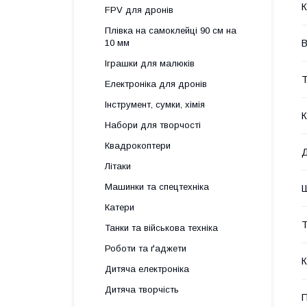
К
FPV для дронів
Плівка на самоклейці 90 см на
В
10 мм
Іграшки для малюків
Т
Електроніка для дронів
Інструмент, сумки, хімія
К
Набори для творчості
Квадрокоптери
Д
Літаки
Машинки та спецтехніка
Ш
Катери
Т
Танки та військова техніка
Роботи та ґаджети
К
Дитяча електроніка
Дитяча творчість
П