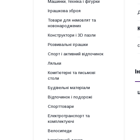
Машинки, техніка і фігурки
Іграшкова зброя
Д
Товари для немовлят та
новонароджених
Конструктори і 3D пазли
Розвивальні іграшки
с
Спорт і активний відпочинок
Ляльки
І
Комп'ютерні та письмові
столи
Будівельні матеріали
Ц
Відпочинок і подорожі
Спорттовари
Електротранспорт та
комплектуючі
Велосипеди