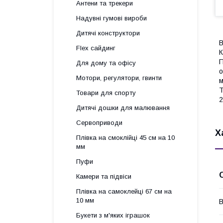
Антени та трекери
Надувні гумові вироби
Дитячі конструктори
В
Flex сайдинг
К
П
Для дому та офісу
о
Мотори, регулятори, гвинти
м
Т
Товари для спорту
2
Дитячі дошки для малювання
Сервоприводи
Х
Плівка на смоклійці 45 см на 10
мм
Пуфи
Камери та підвіси
Плівка на самоклейці 67 см на
10 мм
В
Букети з м'яких іграшок