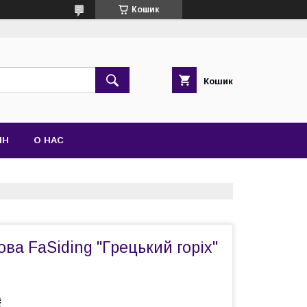
Кошик
Кошик
ІН
О НАС
ова FaSiding "Грецький горіх"
₴