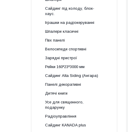
Сайдинг під колоду, блок-
хаус.
Іграшки на радіокеруванні
Шпалери класичні
Пвх панелі
Велосипеди спортивні
Зарядні пристрої
Рейки 160*23*3000 мм
Сайдинг Alta Siding (Ангара)
Панелі декоративні
Дитячі книги
Усе для священного,
подарунку
Радіоуправління
Сайдинг KANADA plus