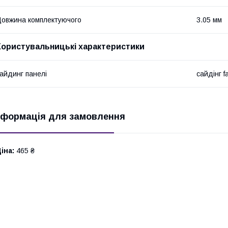
овжина комплектуючого
3.05 мм
Користувальницькі характеристики
айдинг панелі
сайдінг f
нформація для замовлення
іна:
465 ₴