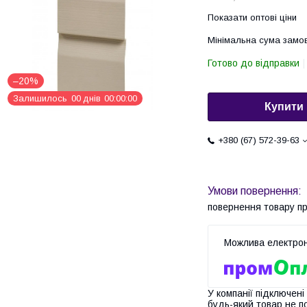
Показати оптові ціни
Мінімальна сума замов
Готово до відправки
–20%
Залишилось
0
0
днів
0
0
0
0
0
0
Купити
+380 (67) 572-39-63
повернення товару п
У компанії підключені
будь-який товар не п