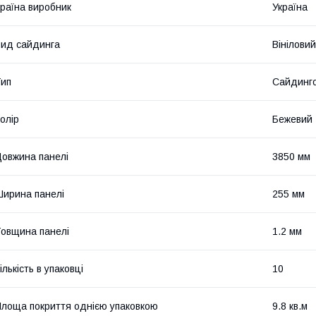
раїна виробник
Україна
ид сайдинга
Вініловий
ип
Сайдинго
олір
Бежевий
овжина панелі
3850 мм
ирина панелі
255 мм
овщина панелі
1.2 мм
ількість в упаковці
10
лоща покриття однією упаковкою
9.8 кв.м