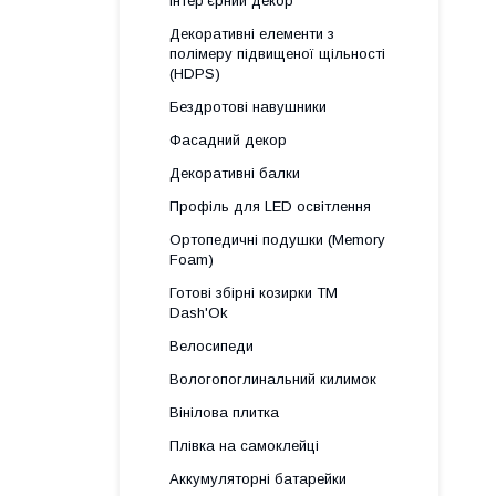
Інтер'єрний декор
Декоративні елементи з
полімеру підвищеної щільності
(HDPS)
Бездротові навушники
Фасадний декор
Декоративні балки
Профіль для LED освітлення
Ортопедичні подушки (Memory
Foam)
Готові збірні козирки ТМ
Dash'Ok
Велосипеди
Вологопоглинальний килимок
Вінілова плитка
Плівка на самоклейці
Аккумуляторні батарейки