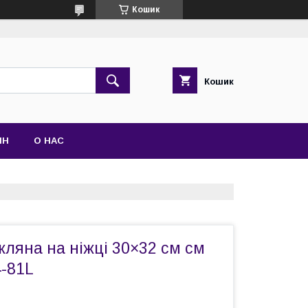
Кошик
Кошик
ІН
О НАС
кляна на ніжці 30×32 см см
4-81L