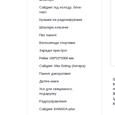
Сайдинг під колоду, блок-
хаус.
Іграшки на радіокеруванні
Шпалери класичні
Пвх панелі
Велосипеди спортивні
Зарядні пристрої
Рейки 160*23*3000 мм
Сайдинг Alta Siding (Ангара)
Панелі декоративні
Ц
Дитячі книги
в
н
Усе для священного,
подарунку
В
І
Радіоуправління
в
Сайдинг KANADA plus