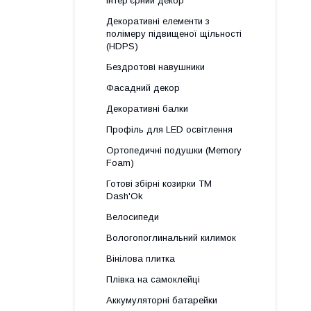
Інтер'єрний декор
Декоративні елементи з
полімеру підвищеної щільності
(HDPS)
Бездротові навушники
Фасадний декор
Декоративні балки
Профіль для LED освітлення
Ортопедичні подушки (Memory
Foam)
Готові збірні козирки ТМ
Dash'Ok
Велосипеди
Вологопоглинальний килимок
Вінілова плитка
Плівка на самоклейці
Аккумуляторні батарейки