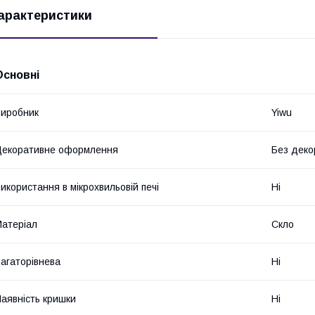
арактеристики
Основні
иробник
Yiwu
екоративне оформлення
Без деко
икористання в мікрохвильовій печі
Ні
атеріал
Скло
агаторівнева
Ні
аявність кришки
Ні