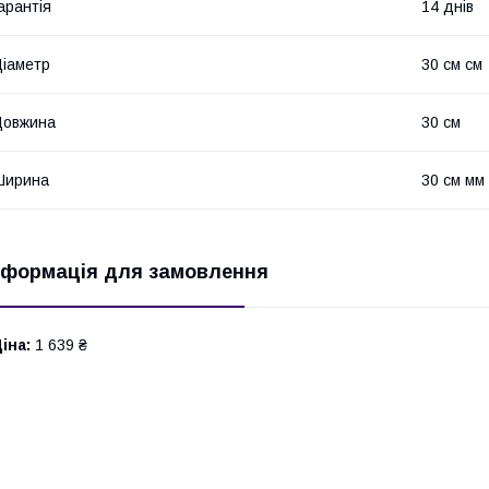
арантія
14 днів
іаметр
30 см см
Довжина
30 см
Ширина
30 см мм
нформація для замовлення
іна:
1 639 ₴