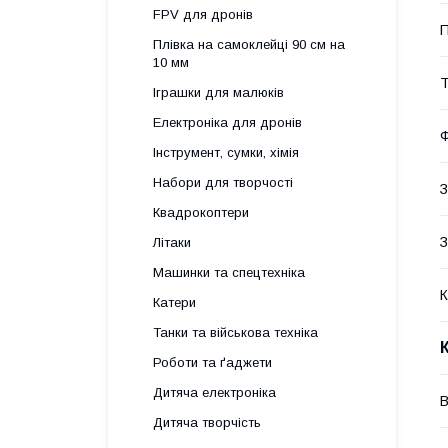
FPV для дронів
П
Плівка на самоклейці 90 см на
10 мм
Т
Іграшки для малюків
Електроніка для дронів
Інструмент, сумки, хімія
Набори для творчості
З
Квадрокоптери
З
Літаки
Машинки та спецтехніка
К
Катери
Танки та військова техніка
Роботи та ґаджети
Дитяча електроніка
В
Дитяча творчість