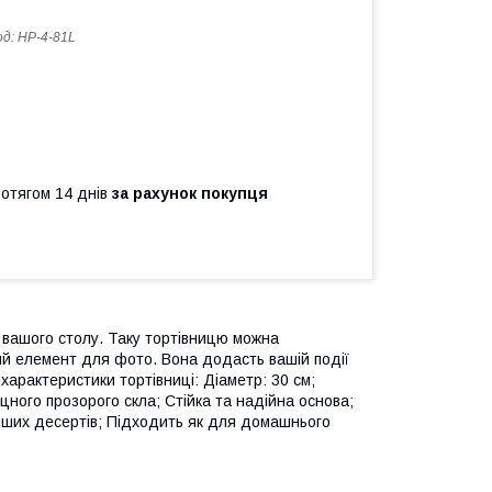
од:
HP-4-81L
ротягом 14 днів
за рахунок покупця
 вашого столу. Таку тортівницю можна
ий елемент для фото. Вона додасть вашій події
характеристики тортівниці: Діаметр: 30 см;
іцного прозорого скла; Стійка та надійна основа;
а інших десертів; Підходить як для домашнього