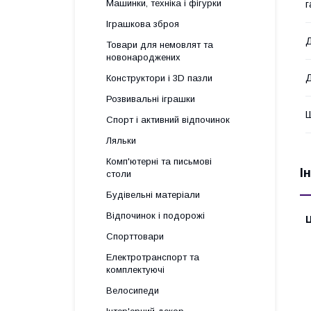
Машинки, техніка і фігурки
г
Іграшкова зброя
Д
Товари для немовлят та
новонароджених
Конструктори і 3D пазли
Розвивальні іграшки
Спорт і активний відпочинок
Ляльки
Комп'ютерні та письмові
І
столи
Будівельні матеріали
Відпочинок і подорожі
Ц
Спорттовари
Електротранспорт та
комплектуючі
Велосипеди