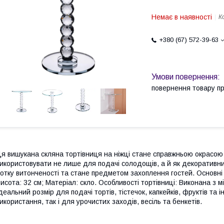
Немає в наявності
К
+380 (67) 572-39-63
повернення товару п
я вишукана скляна тортівниця на ніжці стане справжньою окрасою
икористовувати не лише для подачі солодощів, а й як декоративн
отку витонченості та стане предметом захоплення гостей. Основні 
исота: 32 см; Матеріал: скло. Особливості тортівниці: Виконана з м
деальний розмір для подачі тортів, тістечок, капкейків, фруктів т
икористання, так і для урочистих заходів, весіль та бенкетів.