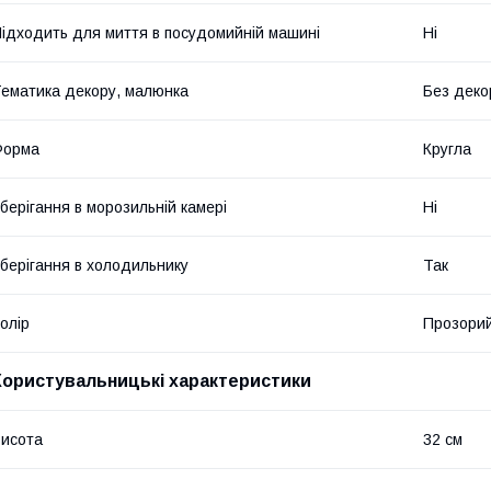
ідходить для миття в посудомийній машині
Ні
ематика декору, малюнка
Без деко
Форма
Кругла
берігання в морозильній камері
Ні
берігання в холодильнику
Так
олір
Прозори
Користувальницькі характеристики
исота
32 см