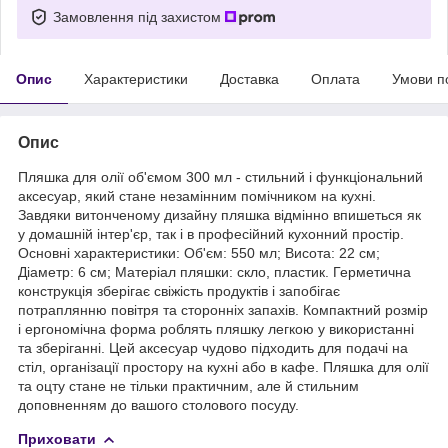
Замовлення під захистом
Опис
Характеристики
Доставка
Оплата
Умови п
Опис
Пляшка для олії об'ємом 300 мл - стильний і функціональний
аксесуар, який стане незамінним помічником на кухні.
Завдяки витонченому дизайну пляшка відмінно впишеться як
у домашній інтер'єр, так і в професійний кухонний простір.
Основні характеристики: Об'єм: 550 мл; Висота: 22 см;
Діаметр: 6 см; Матеріал пляшки: скло, пластик. Герметична
конструкція зберігає свіжість продуктів і запобігає
потраплянню повітря та сторонніх запахів. Компактний розмір
і ергономічна форма роблять пляшку легкою у використанні
та зберіганні. Цей аксесуар чудово підходить для подачі на
стіл, організації простору на кухні або в кафе. Пляшка для олії
та оцту стане не тільки практичним, але й стильним
доповненням до вашого столового посуду.
Приховати