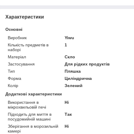
Характеристики
Основні
Виробник
Yiwu
Кількість предметів в
1
наборі
Матеріал
Скло
Застосування
Для рідких продуктів
Тип
Пляшка
Форма
Циліндрична
Колір
Зелений
Додаткові характеристики
Використання в
Ні
мікрохвильовій печі
Підходить для миття в
Так
посудомийній машині
Зберігання в морозильній
Ні
камері