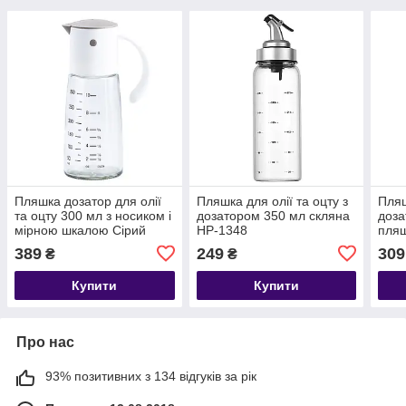
Пляшка дозатор для олії
Пляшка для олії та оцту з
Пляш
та оцту 300 мл з носиком і
дозатором 350 мл скляна
доза
мірною шкалою Сірий
HP-1348
пляш
HP16297W
соня
389
249
309
₴
₴
134
Купити
Купити
Про нас
93% позитивних з 134 відгуків за рік