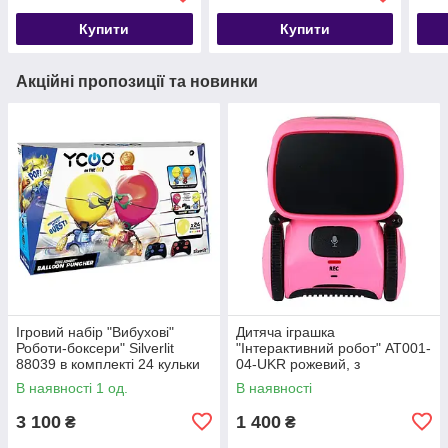
Купити
Купити
Акційні пропозиції та новинки
Ігровий набір "Вибухові"
Дитяча іграшка
Роботи-боксери" Silverlit
"Інтерактивний робот" AT001-
88039 в комплекті 24 кульки
04-UKR рожевий, з
голосовим керуванням
В наявності 1 од.
В наявності
3 100
1 400
₴
₴