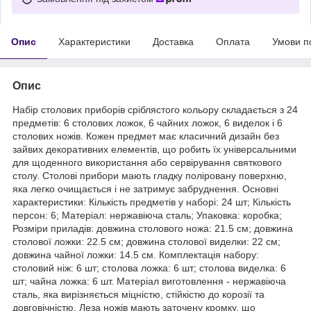
Опис
Характеристики
Доставка
Оплата
Умови п
Опис
Набір столових приборів сріблястого кольору складається з 24
предметів: 6 столових ложок, 6 чайних ложок, 6 виделок і 6
столових ножів. Кожен предмет має класичний дизайн без
зайвих декоративних елементів, що робить їх універсальними
для щоденного використання або сервірування святкового
столу. Столові прибори мають гладку поліровану поверхню,
яка легко очищається і не затримує забруднення. Основні
характеристики: Кількість предметів у наборі: 24 шт; Кількість
персон: 6; Матеріал: нержавіюча сталь; Упаковка: коробка;
Розміри приладів: довжина столового ножа: 21.5 см; довжина
столової ложки: 22.5 см; довжина столової виделки: 22 см;
довжина чайної ложки: 14.5 см. Комплектація набору:
столовий ніж: 6 шт; столова ложка: 6 шт; столова виделка: 6
шт; чайна ложка: 6 шт. Матеріал виготовлення - нержавіюча
сталь, яка вирізняється міцністю, стійкістю до корозії та
довговічністю. Леза ножів мають заточену кромку, що