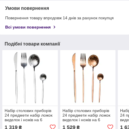
Умови повернення
Повернення товару впродовж 14 днів за рахунок покупця
Всі умови повернення
Подібні товари компанії
Набір столових приборів
Набір столових приборів
Набі
24 предмети набір ложок
24 предмети набір ложок
24 п
виделок і ножів на 6
виделок і ножів на 6
виде
персон Сріблястий HP-20-
персон Бронзовий HP-20-
перс
1 319
1 529
1 6
₴
₴
42
44