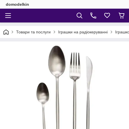
domodelkin
Товари та послуги
Іграшки на радіокеруванні
Іграшко