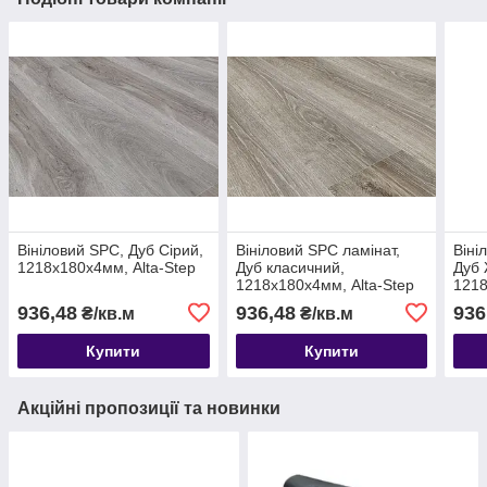
Вініловий SPC, Дуб Сірий,
Вініловий SPC ламінат,
Віні
1218х180х4мм, Alta-Step
Дуб класичний,
Дуб 
1218х180х4мм, Alta-Step
1218
936,48
936,48
936
₴/кв.м
₴/кв.м
Купити
Купити
Акційні пропозиції та новинки