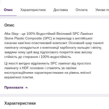
Опис
Характеристики
Доставка
Оплата
Умови п
Опис
Alta-Step - це 100% Водостійкий Вініловий SPC Ламінат.
Stone Plastic Composite (SPC) в перекладі з англійської
означає кам'яно-пластиковий композит. Основний шар панелі
ламінату складається з композиції карбонату кальцію і вінілу,
завдяки чому цей вид підлогового покриття має високу
стійкість до стирання і 100% водостійкість.
Ці якості вигідно відрізняють SPC ламінат від простого
ламінату з HDF основою і ставлять за своїми
експлуатаційними характеристиками на рівень якісної
керамічної плитки.
Приховати
Характеристики