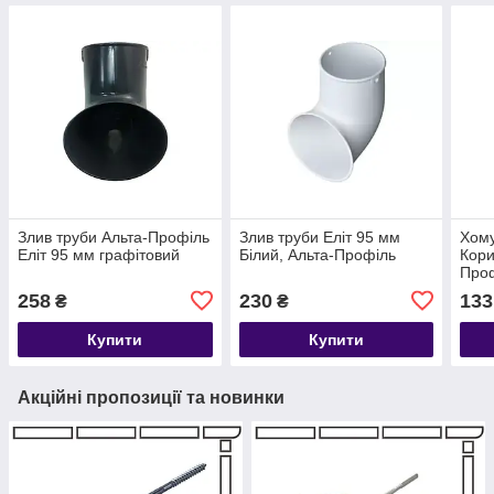
Злив труби Альта-Профіль
Злив труби Еліт 95 мм
Хому
Еліт 95 мм графітовий
Білий, Альта-Профіль
Кори
Про
258
230
133
₴
₴
Купити
Купити
Акційні пропозиції та новинки