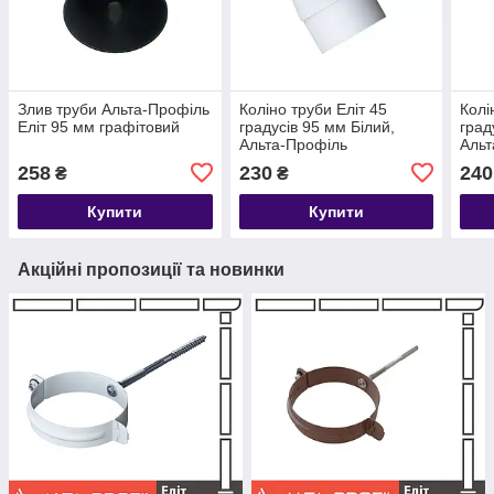
Злив труби Альта-Профіль
Коліно труби Еліт 45
Колі
Еліт 95 мм графітовий
градусів 95 мм Білий,
град
Альта-Профіль
Альт
258
230
240
₴
₴
Купити
Купити
Акційні пропозиції та новинки