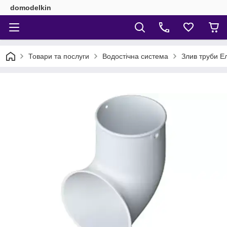
domodelkin
Товари та послуги
Водостічна система
Злив труби Е