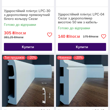
Ударостійкий плінтус LPC-30
Ударостійкий плінтус LPC-04
з дюрополімер прямокутний
Cezar з дюрополімер
білого кольору Cezar
висотою 50 мм з кабель-
висотою 138мм
Готово до відправки
каналом. Плінтус цезар
Готово до відправки
305
₴/пог.м
140
₴/пог.м
175 ₴/пог.м
381,25 ₴/пог.м
Купити
Купити
Топ продажів
–20%
Новинка
–20%