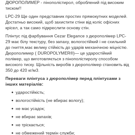
ДЮРОПОЛИМЕР - пінополістирол, оброблений під високим
тиском!!
LPC-29 Ще один представник простих прямокутних моделей.
Достатньо високий, щоб захистити стіни від коліс офісних
крісел, а так само підкреслити основу стін.
Плінтус під фарбування Cezar Elegance з дюрополімер LPC-
29 має білу текстуру, без запаху, вологостійкий і не схильний
до гниття,має велику стійкість до ударів механічною міцністю.
Дюрополимер ( DUROPOLYMER®)— це ударостійкий
полімер, що виготовляється з пінополістиролу способом
високого тиску. Щільність виробів з дюрополімер становить від
350 до 420 кг/м3.
Переваги плінтуса з дюрополімер перед плінтусами з
інших матеріалів:
ударостійкість;
вологостійкість (не вбирає вологу);
не має усадок;
не вбирає запахів;
не тріскається;
не обмежений термін служби;