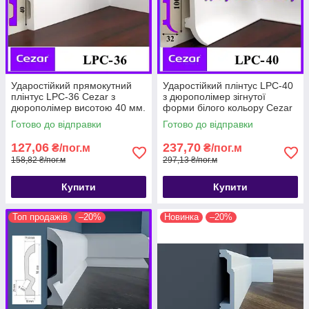
Ударостійкий прямокутний
Ударостійкий плінтус LPC-40
плінтус LPC-36 Cezar з
з дюрополімер зігнутої
дюрополімер висотою 40 мм.
форми білого кольору Cezar
висотою 100 мм . Плінтус
Готово до відправки
Готово до відправки
цезар
127,06
237,70
₴/пог.м
₴/пог.м
158,82 ₴/пог.м
297,13 ₴/пог.м
Купити
Купити
Топ продажів
–20%
Новинка
–20%