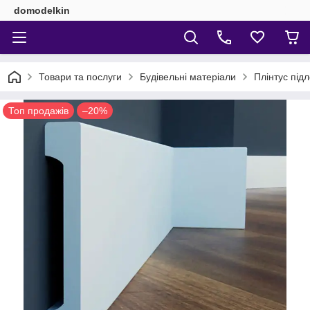
domodelkin
Товари та послуги
Будівельні матеріали
Плінтус під
Топ продажів
–20%