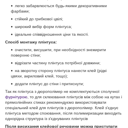
легко забарвлюється будь-якими декоративними
фарбами;
стійкий до грибкової цвілі;
широкий вибір форм плінтуса;
ідеальне співвідношення ціни та якості.
Спосіб монтажу плінтуса:
очистити, висушити, при необхідності знежирити
поверхню стіни;
відрізати частину плінтуса потрібної довжини;
на зворотну сторону плінтуса нанести клей (рідкі
цвяхи, акриловий клей, тощо);
додати плінтус до стіни і притиснути;
Так як плінтуса з дюрополімер не комплектуються сполучної
фурнітурою
, то для склеювання плінтусів між собою на кутах і
прямолінійних стиках рекомендуємо використовувати
спеціальний клей для плінтусів з дюрополімер. Клей з'єднує
плінтуса методом споювання, після полимиризации виходить
однорідна структура із з'єднуваних плінтусів
Після висихання клейової речовини можна приступати