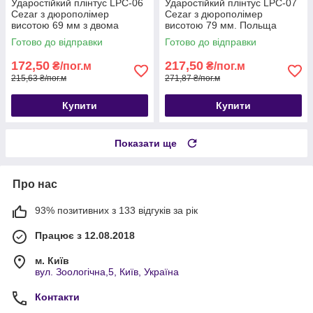
Ударостійкий плінтус LPC-06
Ударостійкий плінтус LPC-07
Cezar з дюрополімер
Cezar з дюрополімер
висотою 69 мм з двома
висотою 79 мм. Польща
кабель каналами. Плінтус
Готово до відправки
Готово до відправки
цезар
172,50
217,50
₴/пог.м
₴/пог.м
215,63 ₴/пог.м
271,87 ₴/пог.м
Купити
Купити
Показати ще
Про нас
93% позитивних з 133 відгуків за рік
Працює з 12.08.2018
м. Київ
вул. Зоологічна,5, Київ, Україна
Контакти