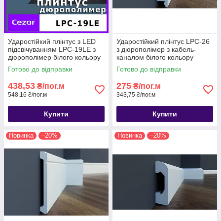
Ударостійкий плінтус з LED
Ударостійкий плінтус LPC-26
підсвічуванням LPC-19LE з
з дюрополімер з кабель-
дюрополімер білого кольору
каналом білого кольору
Cezar висотою 98 мм
Cezar висотою 103мм
Готово до відправки
Готово до відправки
.Плінтус c
.Плінтус цезар
438,53
275
₴/пог.м
₴/пог.м
548,16 ₴/пог.м
343,75 ₴/пог.м
Купити
Купити
Новинка
–20%
Новинка
–20%