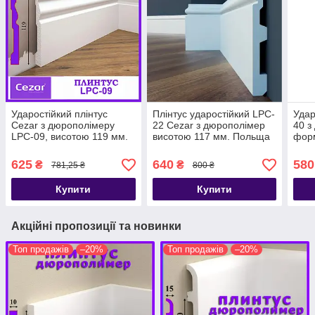
Ударостійкий плінтус
Плінтус ударостійкий LPC-
Удар
Cezar з дюрополімеру
22 Cezar з дюрополімер
40 з
LPC-09, висотою 119 мм.
висотою 117 мм. Польща
форм
Польща. Доставка
мм.
625
640
580
₴
₴
781,25 ₴
800 ₴
Купити
Купити
Акційні пропозиції та новинки
Топ продажів
–20%
Топ продажів
–20%