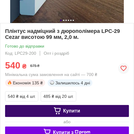
Плінтус надміцний з дюрополімера LPC-29
Cezar висотою 99 мм, 2,0 м.
Готово до відправки
Код: LPC29-200
Опт і роздріб
540
₴
675 ₴
Мінімальна сума замовлення на сайті — 700 ₴
Економія
135 ₴
Залишилось
4 дні
540 ₴
від 4 шт.
485 ₴
від 20 шт.
Купити
або
Купити з