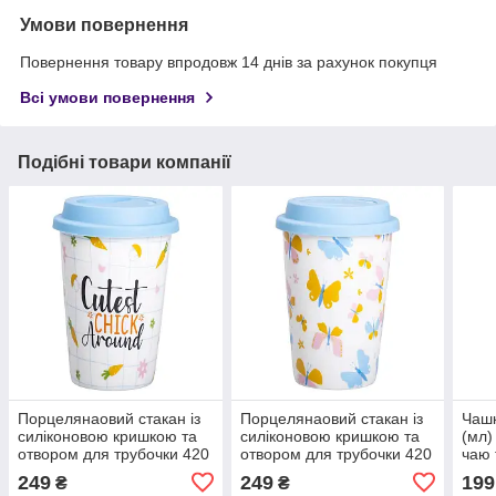
Умови повернення
Повернення товару впродовж 14 днів за рахунок покупця
Всі умови повернення
Подібні товари компанії
Порцелянаовий стакан із
Порцелянаовий стакан із
Чашк
силіконовою кришкою та
силіконовою кришкою та
(мл)
отвором для трубочки 420
отвором для трубочки 420
чаю 
мл RX-N240546CA
мл Білий RX-N240546W
N24
249
249
199
₴
₴