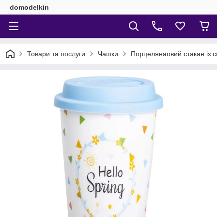
domodelkin
Товари та послуги
Чашки
Порцелянаовий стакан із 