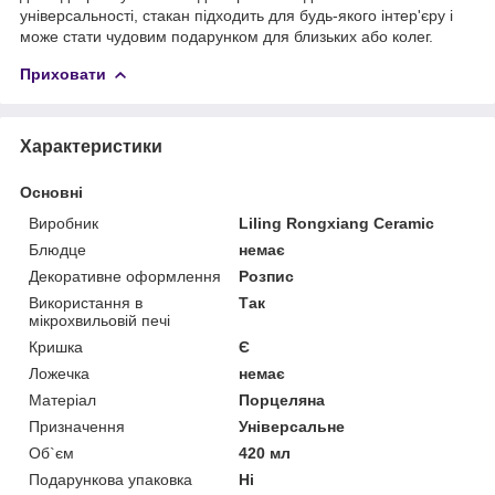
універсальності, стакан підходить для будь-якого інтер'єру і
може стати чудовим подарунком для близьких або колег.
Приховати
Характеристики
Основні
Виробник
Liling Rongxiang Ceramic
Блюдце
немає
Декоративне оформлення
Розпис
Використання в
Так
мікрохвильовій печі
Кришка
Є
Ложечка
немає
Матеріал
Порцеляна
Призначення
Універсальне
Об`єм
420 мл
Подарункова упаковка
Ні