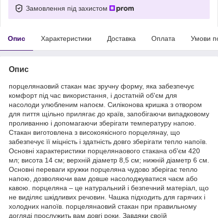
Замовлення під захистом
Опис
Характеристики
Доставка
Оплата
Умови п
Опис
порцелянаовий стакан має зручну форму, яка забезпечує
комфорт під час використання, і достатній об'єм для
насолоди улюбленим напоєм. Силіконова кришка з отвором
для пиття щільно прилягає до країв, запобігаючи випадковому
проливанню і допомагаючи зберігати температуру напою.
Стакан виготовлена з високоякісного порцелянау, що
забезпечує її міцність і здатність довго зберігати тепло напоїв.
Основні характеристики порцелянаового стакана об'єм 420
мл; висота 14 см; верхній діаметр 8,5 см; нижній діаметр 6 см.
Основні переваги кружки порцеляна чудово зберігає тепло
напою, дозволяючи вам довше насолоджуватися чаєм або
кавою. порцеляна – це натуральний і безпечний матеріал, що
не виділяє шкідливих речовин. Чашка підходить для гарячих і
холодних напоїв. порцелянаовий стакан при правильному
догляді прослужить вам довгі роки. Завдяки своїй