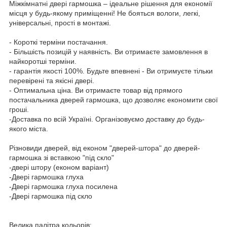
Міжкімнатні двері гармошка – ідеальне рішення для економії
місця у будь-якому приміщенні! Не бояться вологи, легкі,
універсальні, прості в монтажі.
- Короткі терміни постачання.
- Більшість позицій у наявність. Ви отримаєте замовлення в
найкоротші терміни.
- гарантія якості 100%. Будьте впевнені - Ви отримуєте тільки
перевірені та якісні двері.
- Оптимальна ціна. Ви отримаєте товар від прямого
постачальника дверей гармошка, що дозволяє економити свої
гроші.
-Доставка по всій Україні. Організовуємо доставку до будь-
якого міста.
Різновиди дверей, від економ "дверей-штора" до дверей-
гармошка зі вставкою "під скло"
-двері штору (економ варіант)
-Двері гармошка глуха
-Двері гармошка глуха посилена
-Двері гармошка під скло
Велика палітра кольорів: