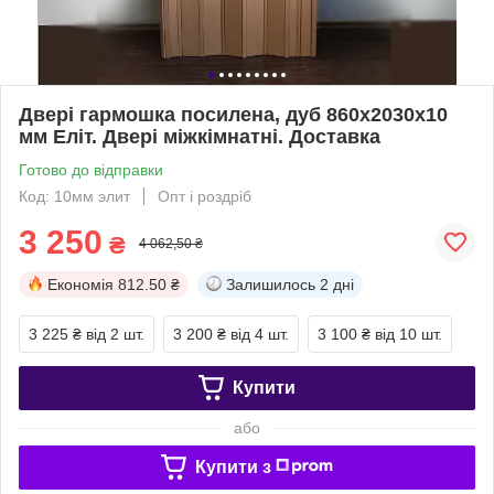
Двері гармошка посилена, дуб 860х2030х10
мм Еліт. Двері міжкімнатні. Доставка
Готово до відправки
Код: 10мм элит
Опт і роздріб
3 250
₴
4 062,50 ₴
Економія
812.50 ₴
Залишилось
2 дні
3 225 ₴
від 2 шт.
3 200 ₴
від 4 шт.
3 100 ₴
від 10 шт.
Купити
або
Купити з