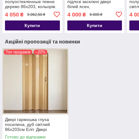
полуостекленные темне
підлозі засклені двері
полу
дерево 86х203, кольорів.
білий ясен,
світ
Міжкімнатні двері
860х2030х10мм
Міжк
4 050
4 000
4 0
₴
₴
5 062,50 ₴
5 000 ₴
гармошка. Доставка.
гарм
Дост
Купити
Купити
Акційні пропозиції та новинки
Топ продажів
–20%
Двері гармошка глуха
посилена, дуб світлий
86х203см Еліт. Двері
міжкімнатні. Доставка
Готово до відправки