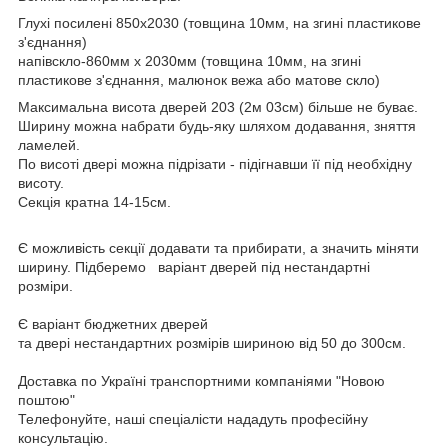
Глухі посилені 850х2030 (товщина 10мм, на згині пластикове
з'єднання)
напівскло-860мм х 2030мм (товщина 10мм, на згині
пластикове з'єднання, малюнок вежа або матове скло)
Максимальна висота дверей 203 (2м 03см) більше не буває.
Ширину можна набрати будь-яку шляхом додавання, зняття
ламелей.
По висоті двері можна підрізати - підігнавши її під необхідну
висоту.
Секція кратна 14-15см.
Є можливість секції додавати та прибирати, а значить міняти
ширину. Підберемо варіант дверей під нестандартні
розміри.
Є варіант бюджетних дверей
та двері нестандартних розмірів шириною від 50 до 300см.
Доставка по Україні транспортними компаніями "Новою
поштою"
Телефонуйте, наші спеціалісти нададуть професійну
консультацію.