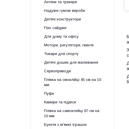
Антени та трекери
Надувні гумові вироби
Дитячі конструктори
Flex сайдинг
Б
Для дому та офісу
а
Мотори, регулятори, гвинти
З
Товари для спорту
с
Дитячі дошки для малювання
Д
а
Сервоприводи
Д
Плівка на смоклійці 45 см на 10
б
мм
Пуфи
Камери та підвіси
Плівка на самоклейці 67 см на
10 мм
Букети з м'яких іграшок