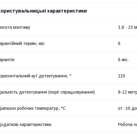
Користувальницькі характеристики
исота монтажу
1,8 - 22 
арантійний термін, міс
6
арантія
6 міс.
оризонтальний кут детектування, °
110
альність детектування (поріг спрацьовування)
8-12 метр
іапазон робочих температур, °C
от -10 д
одаткові характеристики
Робоча ч