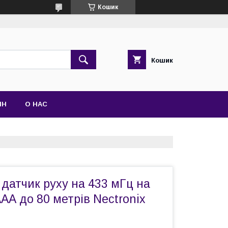
Кошик
Кошик
ІН
О НАС
датчик руху на 433 мГц на
АА до 80 метрів Nectronix