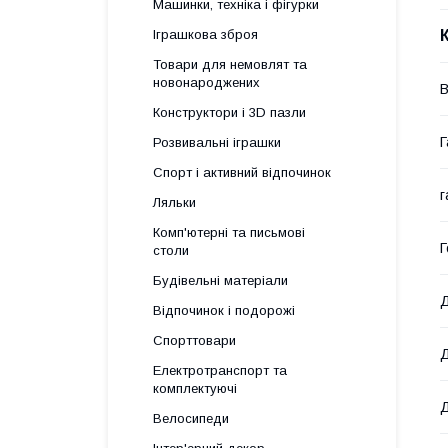
Машинки, техніка і фігурки
Іграшкова зброя
Товари для немовлят та
новонароджених
В
Конструктори і 3D пазли
Г
Розвивальні іграшки
Спорт і активний відпочинок
г
Ляльки
Комп'ютерні та письмові
Г
столи
Будівельні матеріали
Д
Відпочинок і подорожі
Спорттовари
Д
Електротранспорт та
комплектуючі
Д
Велосипеди