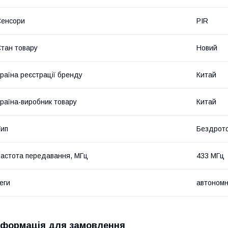
Сенсори
PIR
тан товару
Новий
раїна реєстрації бренду
Китай
раїна-виробник товару
Китай
ип
Бездрото
астота передавання, МГц
433 МГц
еги
автономн
нформація для замовлення