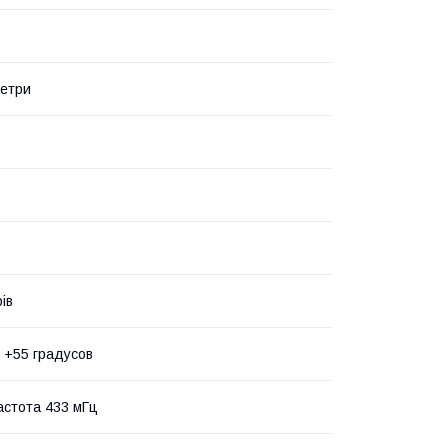
метри
ів
о +55 градусов
астота 433 мГц