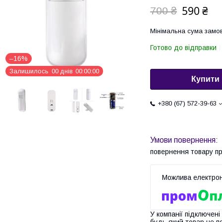
590 ₴
700 ₴
Мінімальна сума замов
Готово до відправки
–16%
Залишилось
0
0
днів
0
0
0
0
0
0
Купити
+380 (67) 572-39-63
повернення товару п
У компанії підключені
будь-який товар не п