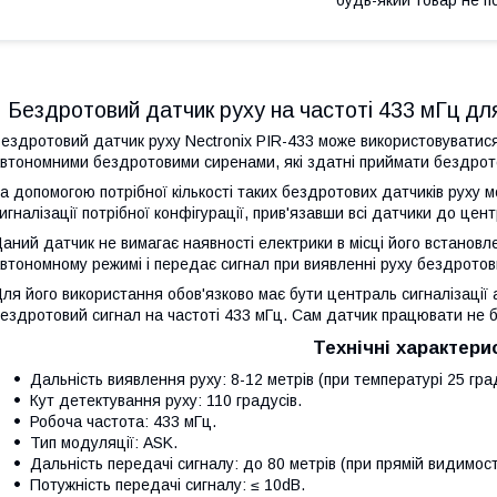
Бездротовий датчик руху на частоті 433 мГц для
ездротовий датчик руху Nectronix PIR-433 може використовуватися 
втономними бездротовими сиренами, які здатні приймати бездрото
а допомогою потрібної кількості таких бездротових датчиків руху
игналізації потрібної конфігурації, прив'язавши всі датчики до цент
аний датчик не вимагає наявності електрики в місці його встановле
втономному режимі і передає сигнал при виявленні руху бездрото
ля його використання обов'язково має бути централь сигналізації
ездротовий сигнал на частоті 433 мГц. Сам датчик працювати не 
Технічні характери
Дальність виявлення руху: 8-12 метрів (при температурі 25 град
Кут детектування руху: 110 градусів.
Робоча частота: 433 мГц.
Тип модуляції: ASK.
Дальність передачі сигналу: до 80 метрів (при прямій видимост
Потужність передачі сигналу: ≤ 10dB.