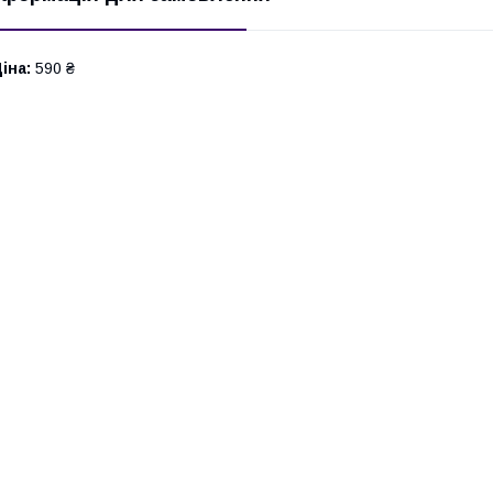
іна:
590 ₴