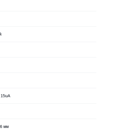
й
 15uA
6 мм