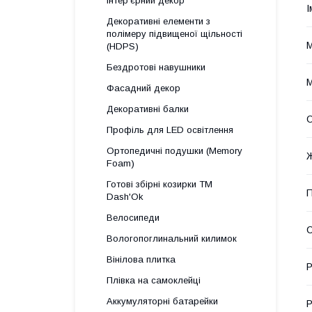
Інтер'єрний декор
І
Декоративні елементи з
полімеру підвищеної щільності
М
(HDPS)
Бездротові навушники
М
Фасадний декор
Декоративні балки
О
Профіль для LED освітлення
Ортопедичні подушки (Memory
Foam)
Готові збірні козирки ТМ
П
Dash'Ok
Велосипеди
С
Вологопоглинальний килимок
Вінілова плитка
Р
Плівка на самоклейці
Аккумуляторні батарейки
Р