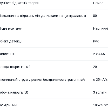
мунітет від хатніх тварин
Немає
аксимальна відстань між датчиками та централлю, м
80
ісце монтажу
Настінни
б'єкт детекції
Рух
Живлення
2 x AAA
лоща покриття, м2
20
поживаний струм у режимі бездіяльності/тривоги, мА
≤ 25mA/≤
обоча напруга (В)
3 вольти
озміри, мм
105x40x2