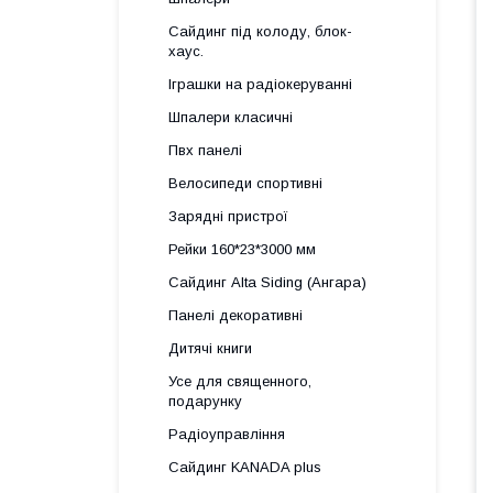
Сайдинг під колоду, блок-
хаус.
Іграшки на радіокеруванні
Шпалери класичні
Пвх панелі
Велосипеди спортивні
Зарядні пристрої
Рейки 160*23*3000 мм
Сайдинг Alta Siding (Ангара)
Панелі декоративні
Дитячі книги
Усе для священного,
подарунку
Радіоуправління
Сайдинг KANADA plus