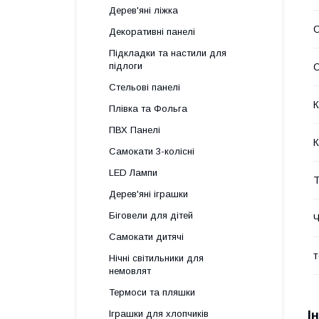
Дерев'яні ліжка
Декоративні панелі
Підкладки та настили для
підлоги
С
Стельові панелі
К
Плівка та Фольга
ПВХ Панелі
К
Самокати 3-колісні
LED Лампи
Т
Дерев'яні іграшки
Біговели для дітей
Ч
Самокати дитячі
т
Нічні світильники для
немовлят
Термоси та пляшки
І
Іграшки для хлопчиків