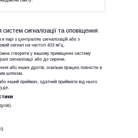
 систем сигналізації та оповіщення
в парі з централлю сигналізацій або з
вий сигнал на частоті 433 мГц.
 можна створити у вашому приміщенні систему
ралі сигналізації або до сирени.
ння або інших дротів, оскільки працює повністю в
вим шляхом.
 або інший приймач, здатний приймати від нього
буде.
стики
усів).
і).