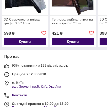
3D Самоклеюча плівка
Теплоізоляційна плівка на
3D 
графіт 0.6 * 10 м
вікно сіра 0.6 * 3 м
0.6 
598
421
398
₴
₴
Купити
Купити
Про нас
93% позитивних з 133 відгуків за рік
Працює з 12.08.2018
м. Київ
вул. Зоологічна,5, Київ, Україна
Контакти
Сьогодні працює з 10:00 до 15:00