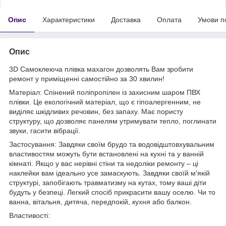
Опис
Характеристики
Доставка
Оплата
Умови п
Опис
3D Самоклеюча плівка махагон дозволять Вам зробити
ремонт у приміщенні самостійно за 30 хвилин!
Матеріал: Спінений поліпропілен із захисним шаром ПВХ
плівки. Це екологічний матеріал, що є гіпоалергенним, не
виділяє шкідливих речовин, без запаху. Має пористу
структуру, що дозволяє панелям утримувати тепло, поглинати
звуки, гасити вібрації.
Застосування: Завдяки своїм брудо та водовідштовхувальним
властивостям можуть бути встановлені на кухні та у ванній
кімнаті. Якщо у вас нерівні стіни та недоліки ремонту – ці
наклейки вам ідеально усе замаскують. Завдяки своїй м'якій
структурі, запобігають травматизму на кутах, тому ваші діти
будуть у безпеці. Легкий спосіб прикрасити вашу оселю. Чи то
ванна, вітальня, дитяча, передпокій, кухня або балкон.
Властивості: