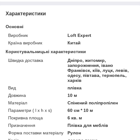
Характеристики
Основні
Виробник
Loft Expert
Країна виробник
Китай
Користувальницькі характеристики
Швидка доставка
Дніпро, житомир,
запорожнення, івано
Франківск, кіїв, луцк, левів,
одесу, півтава, тернопель,
харків
Вид
плівка
Довжина
10 м
Матеріал
Спінений поліпропілен
Параметри ( l x h x s)
60 см * 10 м
Покривна площа
6 кв. м
Призначення
Плівка для меблів
Форма поставки матеріалу
Рулон