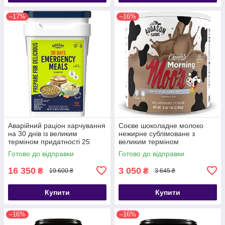
–17%
–16%
Аварійний раціон харчування
Соєве шоколадне молоко
на 30 днів із великим
нежирне сублімоване з
терміном придатності 25
великим терміном
років Augason farms, 194
придатності до 20 років
Готово до відправки
Готово до відправки
порції
Augason farms, 67 порцій
16 350
3 050
₴
₴
19 600 ₴
3 645 ₴
Купити
Купити
–16%
–16%