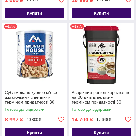
₴
₴
2 291 ₴
13 266 ₴
Купити
Купити
–17%
–17%
Сублімоване куряче м'ясо
Аварійний раціон харчування
шматочками з великим
на 30 днів із великим
терміном придатності 30
терміном придатності 30
років Mountain House, 14
років Augason farms, 200
Готово до відправки
Готово до відправки
порцій
порцій
8 997
14 700
₴
₴
10 800 ₴
17 640 ₴
Купити
Купити