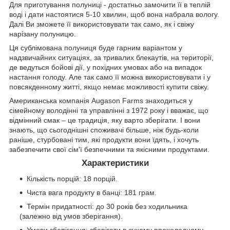
Для приготування полуниці - достатньо замочити її в теплій
воді і дати настоятися 5-10 хвилин, щоб вона набрала вологу.
Далі Ви зможете її використовувати так само, як і свіжу
нарізану полуницю.
Ця сублімована полуниця буде гарним варіантом у
надзвичайних ситуаціях, за тривалих блекаутів, на території,
де ведуться бойові дії, у похідних умовах або на випадок
настання голоду. Але так само її можна використовувати і у
повсякденному житті, якщо немає можливості купити свіжу.
Американська компанія Augason Farms знаходиться у
сімейному володінні та управлінні з 1972 року і вважає, що
відмінний смак – це традиція, яку варто зберігати. І вони
знають, що сьогоднішні споживачі більше, ніж будь-коли
раніше, стурбовані тим, які продукти вони їдять, і хочуть
забезпечити свої сім'ї безпечними та якісними продуктами.
Характеристики
Кількість порцій: 18 порцій.
Чиста вага продукту в банці: 181 грам.
Термін придатності: до 30 років без ходильника
(залежно від умов зберігання).