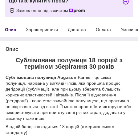
Що таке купити з Пром?
Замовлення під захистом
Опис
Характеристики
Доставка
Оплата
Умови п
Опис
Сублімована полуниця 18 порцій з
терміном зберігання 30 років
Сублімована полуниця Augason Farms
- це свіжа
полуниця, нарізана у вигляді чіпсів, яка пройшла процес
дегідрації (сублімації), але при цьому зберегла більшість
корисних властивостей і вітамінів. Після її відновлення
(регідрації) - вона стає звичайною полуницею, що практично
не відрізняється від свіжої. Її можна просто їсти як фрукти або
використовувати при приготуванні різних страв, додавати у
вівсянку і таке інше.
В одній банці знаходиться 18 порцій (американського
стандарту).