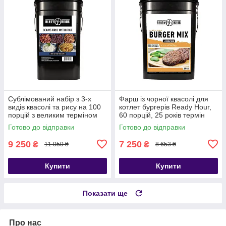
Сублімований набір з 3-х
Фарш із чорної квасолі для
видів квасолі та рису на 100
котлет бургерів Ready Hour,
порцій з великим терміном
60 порцій, 25 років термін
придатності 25 років Ready
зберігання
Готово до відправки
Готово до відправки
Hour
9 250
7 250
₴
₴
11 050 ₴
8 653 ₴
Купити
Купити
Показати ще
Про нас