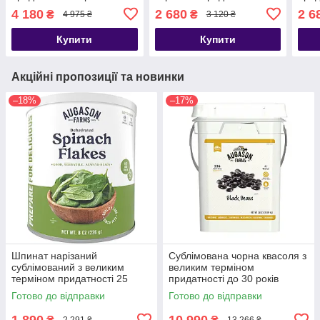
Augason Farms, 23 порції
років Augason Farms, 73
Auga
4 180
2 680
2 6
₴
₴
4 975 ₴
3 120 ₴
порції
Купити
Купити
Акційні пропозиції та новинки
–18%
–17%
Шпинат нарізаний
Сублімована чорна квасоля з
сублімований з великим
великим терміном
терміном придатності 25
придатності до 30 років
років Augason Farms, 45
Augason farms, 236 порцій
Готово до відправки
Готово до відправки
порцій
1 890
10 990