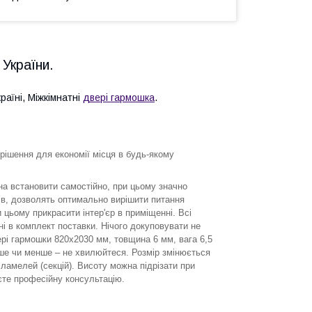
 України.
раїні, Міжкімнатні
двері гармошка
.
 рішення для економії місця в будь-якому
на встановити самостійно, при цьому значно
ів, дозволять оптимально вирішити питання
 цьому прикрасити інтер'єр в приміщенні. Всі
і в комплект поставки. Нічого докуповувати не
ері гармошки 820х2030 мм, товщина 6 мм, вага 6,5
ьше чи менше – не хвилюйтеся. Розмір змінюється
ламелей (секцій). Висоту можна підрізати при
єте професійну консультацію.