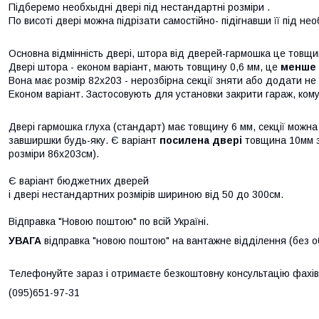
Підберемо необхыдні двері під нестандартні розміри .
По висоті двері можна підрізати самостійно- підігнавши її під нео
Основна відмінність двері, штора від дверей-гармошка це товщин
Двері штора - економ варіант, мають товщину 0,6 мм, це
менше 
Вона має розмір 82х203 - нерозбірна секції зняти або додати не
Економ варіант. Застосовують для установки закрити гараж, комун
Двері гармошка глуха (стандарт) має товщину 6 мм, секції можн
завширшки будь-яку. Є варіант
посилена двері
товщина 10мм з
розміри 86х203см).
Є варіант бюджетних дверей
і двері нестандартних розмірів шириною від 50 до 300см.
Відправка "Новою поштою" по всій Україні.
УВАГА
відправка "новою поштою" на вантажне відділення (без о
Телефонуйте зараз і отримаєте безкоштовну консультацію фахів
(095)651-97-31