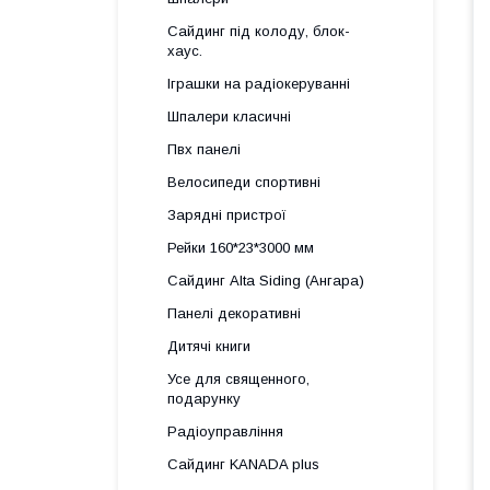
Сайдинг під колоду, блок-
хаус.
Іграшки на радіокеруванні
Шпалери класичні
Пвх панелі
Велосипеди спортивні
Зарядні пристрої
Рейки 160*23*3000 мм
Сайдинг Alta Siding (Ангара)
Панелі декоративні
Дитячі книги
Усе для священного,
подарунку
Радіоуправління
Сайдинг KANADA plus