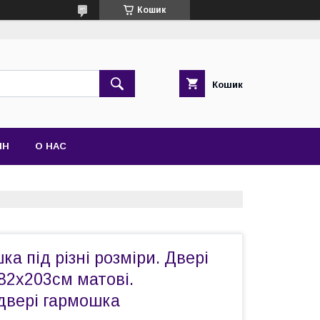
Кошик
Кошик
ІН
О НАС
ка під різні розміри. Двері
82х203см матові.
двері гармошка