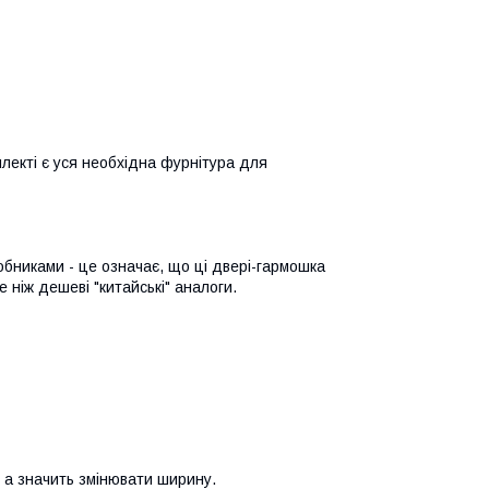
плекті є уся необхідна фурнітура для
бниками - це означає, що ці двері-гармошка
 ніж дешеві "китайські" аналоги.
, а значить змінювати ширину.