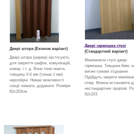
Двері гармошка глухі
Двері штора (Економ варіант)
(Стандартний варіант)
Двері штора (ширма) застосують
Міжкімнатні глухі двері
для закриття шафок, комунікацій,
гармошка. Товщина 6мм, н
комор, і т. д. Вони тонкі мають
вигині гумове з'єднання.
товщину 0.6 мм (тонше 1 мм)
Підійдуть закрити міжкімн
нерозбірні. Немає можливості
отвір. Можна встановити д
секції знімати, додавати. Розміри
нестандартних прорізів. Ро
82х203см.
82х203.