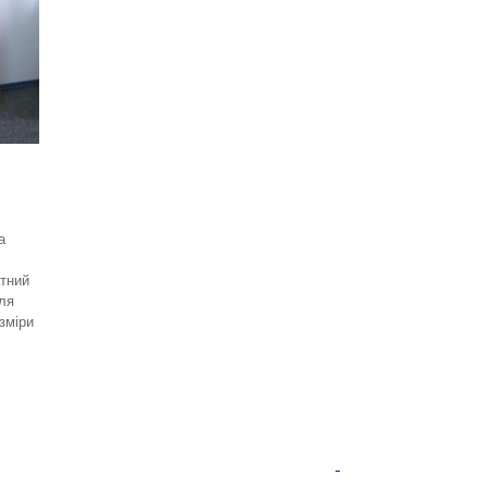
а
атний
ля
зміри