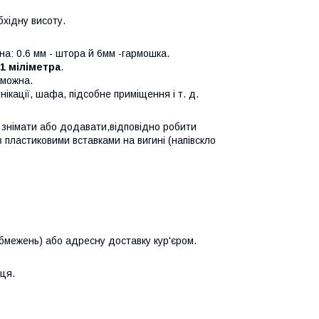
бхідну висоту.
а: 0.6 мм - штора й 6мм -гармошка.
1 міліметра
.
 можна.
ікації, шафа, підсобне приміщення і т. д.
а знімати або додавати,відповідно робити
 пластиковими вставками на вигині (напівскло
бмежень) або адресну доставку кур'єром.
ця.