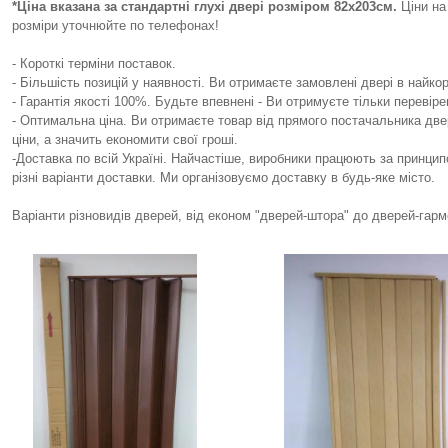
*Ціна вказана за стандартні глухі двері розміром 82х203см.
Ціни на 
розміри уточнюйте по телефонах!
- Короткі терміни поставок.
- Більшість позицій у наявності. Ви отримаєте замовлені двері в найко
- Гарантія якості 100%. Будьте впевнені - Ви отримуєте тільки перевірені
- Оптимальна ціна. Ви отримаєте товар від прямого постачальника дв
ціни, а значить економити свої гроші.
-Доставка по всій Україні. Найчастіше, виробники працюють за принци
різні варіанти доставки. Ми організовуємо доставку в будь-яке місто.
Варіанти різновидів дверей, від економ "дверей-штора" до дверей-гарм