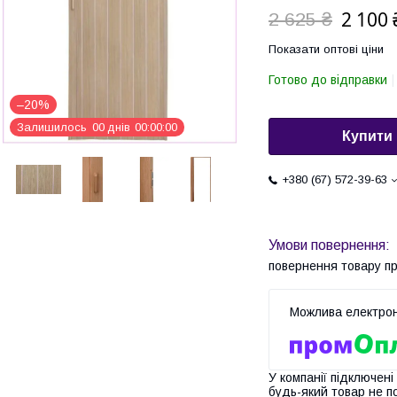
2 100 
2 625 ₴
Показати оптові ціни
Готово до відправки
–20%
Залишилось
0
0
днів
0
0
0
0
0
0
Купити
+380 (67) 572-39-63
повернення товару п
У компанії підключені
будь-який товар не п