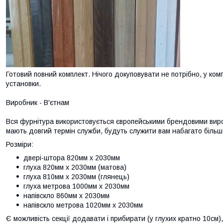
Готовий повний комплект. Нічого докуповувати не потрібно, у ком
установки.
Виробник - В'єтнам
Вся фурнітура використовується європейськими брендовими виро
мають довгий термін служби, будуть служити вам набагато більше
Розміри:
двері-штора 820мм х 2030мм
глуха 820мм х 2030мм (матова)
глуха 810мм х 2030мм (глянець)
глуха метрова 1000мм х 2030мм
напівскло 860мм х 2030мм
напівскло метрова 1020мм х 2030мм
Є можливість секції додавати і прибирати (у глухих кратно 10см)