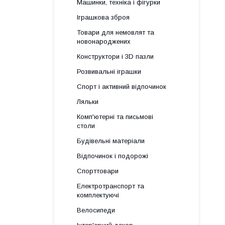
Машинки, техніка і фігурки
Іграшкова зброя
Товари для немовлят та
новонароджених
Конструктори і 3D пазли
Розвивальні іграшки
Спорт і активний відпочинок
Ляльки
Комп'ютерні та письмові
столи
Будівельні матеріали
Відпочинок і подорожі
Спорттовари
Електротранспорт та
комплектуючі
Велосипеди