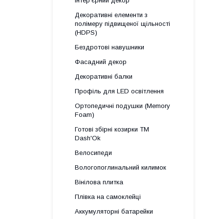
Інтер'єрний декор
Декоративні елементи з
полімеру підвищеної щільності
(HDPS)
Бездротові навушники
Фасадний декор
Декоративні балки
Профіль для LED освітлення
Ортопедичні подушки (Memory
Foam)
Готові збірні козирки ТМ
Dash'Ok
Велосипеди
Вологопоглинальний килимок
Вінілова плитка
Плівка на самоклейці
Аккумуляторні батарейки