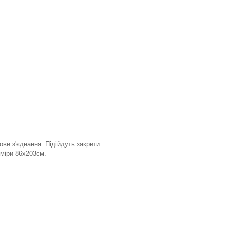
ове з'єднання. Підійдуть закрити
зміри 86х203см.