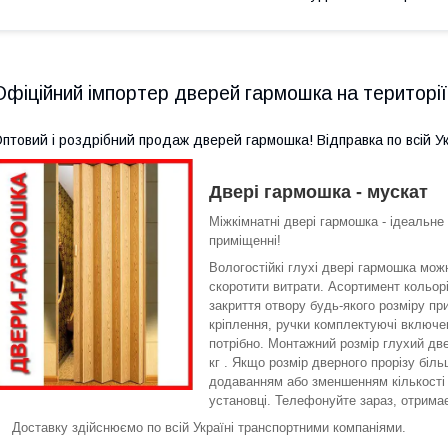
Офіційний імпортер дверей гармошка на території
птовий і роздрібний продаж дверей гармошка! Відправка по всій Ук
Двері гармошка - мускат
Міжкімнатні двері гармошка - ідеальне
приміщенні!
Вологостійкі глухі двері гармошка мож
скоротити витрати. Асортимент кольор
закриття отвору будь-якого розміру при
кріплення, ручки комплектуючі включен
потрібно. Монтажний розмір глухий дв
кг . Якщо розмір дверного прорізу біл
додаванням або зменшенням кількості 
установці. Телефонуйте зараз, отрима
Доставку здійснюємо по всій Україні транспортними компаніями.