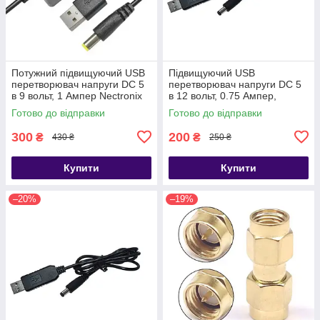
Потужний підвищуючий USB
Підвищуючий USB
перетворювач напруги DC 5
перетворювач напруги DC 5
в 9 вольт, 1 Ампер Nectronix
в 12 вольт, 0.75 Ампер,
UBC-9
штекер 5.5x2.1мм
Готово до відправки
Готово до відправки
300
200
₴
₴
430 ₴
250 ₴
Купити
Купити
–20%
–19%