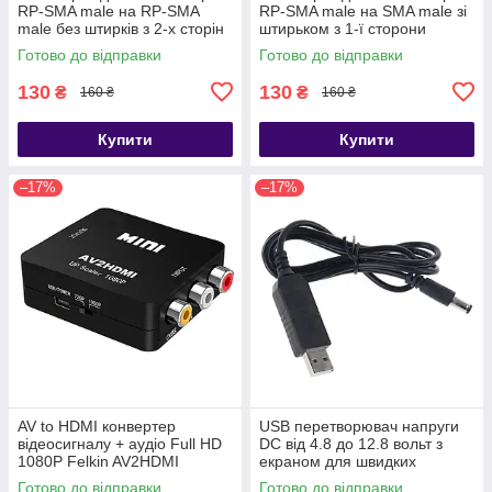
RP-SMA male на RP-SMA
RP-SMA male на SMA male зі
male без штирків з 2-х сторін
штирьком з 1-ї сторони
Готово до відправки
Готово до відправки
130
130
₴
₴
160 ₴
160 ₴
Купити
Купити
–17%
–17%
AV to HDMI конвертер
USB перетворювач напруги
відеосигналу + аудіо Full HD
DC від 4.8 до 12.8 вольт з
1080P Felkin AV2HDMI
екраном для швидких
зарядок стандарту QC 3.0
Готово до відправки
Готово до відправки