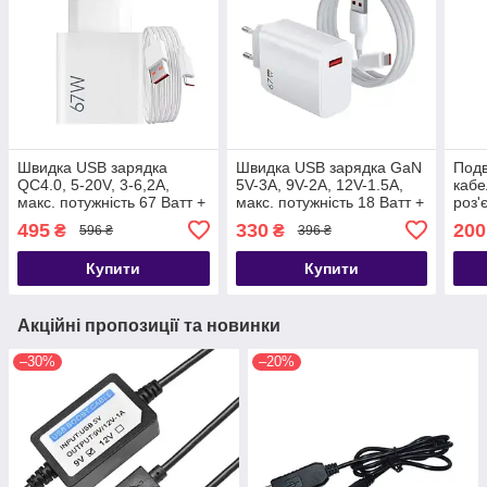
Швидка USB зарядка
Швидка USB зарядка GaN
Подв
QC4.0, 5-20V, 3-6,2A,
5V-3A, 9V-2A, 12V-1.5A,
кабе
макс. потужність 67 Ватт +
макс. потужність 18 Ватт +
роз'
USB кабель 1метр
USB кабель 1метр
підк
495
330
200
₴
₴
596 ₴
396 ₴
Nectronix MDY-12
Nectronix TRG-160
- 1 
Купити
Купити
Акційні пропозиції та новинки
–30%
–20%