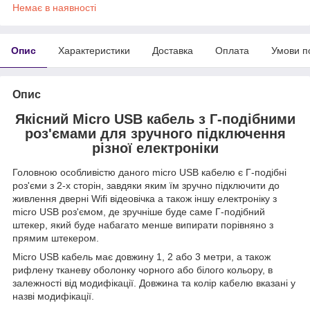
Немає в наявності
Опис
Характеристики
Доставка
Оплата
Умови п
Опис
Якісний Micro USB кабель з Г-подібними
роз'ємами для зручного підключення
різної електроніки
Головною особливістю даного micro USB кабелю є Г-подібні
роз'єми з 2-х сторін, завдяки яким їм зручно підключити до
живлення дверні Wifi відеовічка а також іншу електроніку з
micro USB роз'ємом, де зручніше буде саме Г-подібний
штекер, який буде набагато менше випирати порівняно з
прямим штекером.
Micro USB кабель має довжину 1, 2 або 3 метри, а також
рифлену тканеву оболонку чорного або білого кольору, в
залежності від модифікації. Довжина та колір кабелю вказані у
назві модифікації.