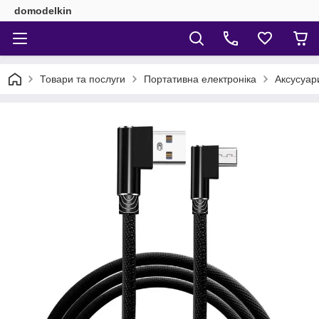
domodelkin
Товари та послуги
Портативна електроніка
Аксусуар