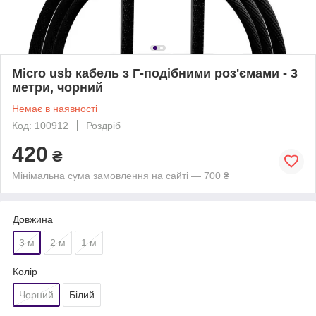
Micro usb кабель з Г-подібними роз'ємами - 3
метри, чорний
Немає в наявності
Код: 100912
Роздріб
420
₴
Мінімальна сума замовлення на сайті — 700 ₴
Довжина
3 м
2 м
1 м
Колір
Чорний
Білий