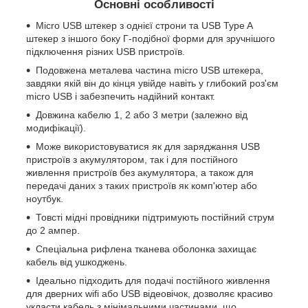
Основні особливості
Micro USB штекер з однієї строни та USB Type A
штекер з іншого боку Г-подібної форми для зручнішого
підключення різних USB пристроїв.
Подовжена металева частина micro USB штекера,
завдяки якій він до кінця увійде навіть у глибокий роз'єм
micro USB і забезпечить надійний контакт.
Довжина кабелю 1, 2 або 3 метри (залежно від
модифікації).
Може використовуватися як для заряджання USB
пристроїв з акумулятором, так і для постійного
живлення пристроїв без акумулятора, а також для
передачі даних з таких пристроїв як комп'ютер або
ноутбук.
Товсті мідні провідники підтримують постійний струм
до 2 ампер.
Спеціальна рифлена тканева оболонка захищає
кабель від ушкоджень.
Ідеально підходить для подачі постійного живлення
для дверних wifi або USB відеовічок, дозволяє красиво
укласти кабель з мінімальними частинами, що