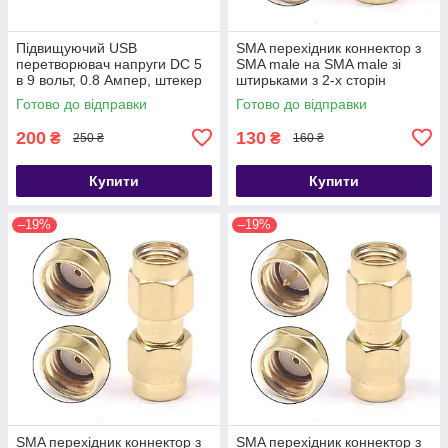
Підвищуючий USB
SMA перехідник коннектор з
перетворювач напруги DC 5
SMA male на SMA male зі
в 9 вольт, 0.8 Ампер, штекер
штирьками з 2-х сторін
5.5x2.1мм
Готово до відправки
Готово до відправки
200
130
₴
₴
250 ₴
160 ₴
Купити
Купити
–19%
–19%
SMA перехідник коннектор з
SMA перехідник коннектор з