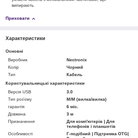
випирають.
Приховати
Характеристики
Основні
Виробник
Nectronix
Колір
Чорний
Тип
Кабель
Користувальницькі характеристики
Версія USB
3.0
Тип роз'єму
M/M (вилка/вилка)
гарантія
6 міс.
Довжина
3 м
Призначення
Для комп'ютерів | Для
телефонів і планшетів
Особливості
Г-подібний | Підтримка OTG|