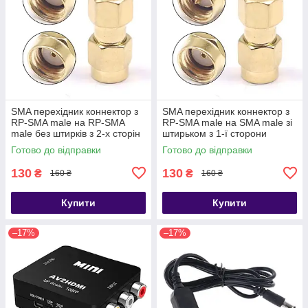
SMA перехідник коннектор з
SMA перехідник коннектор з
RP-SMA male на RP-SMA
RP-SMA male на SMA male зі
male без штирків з 2-х сторін
штирьком з 1-ї сторони
Готово до відправки
Готово до відправки
130
130
₴
₴
160 ₴
160 ₴
Купити
Купити
–17%
–17%