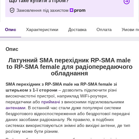
Що таке купити з Пром?
Замовлення під захистом
Опис
Характеристики
Доставка
Оплата
Умови п
Опис
Латунний SMA перехідник RP-SMA male
to RP-SMA female для радіопередаючого
обладнання
SMA перехідник з RP-SMA male на RP-SMA female зі
штирьком з 1-ї сторони
– дозволить підключити різні
високочастотні пристрої, наприклад WiFi-роутери,
передатчики або
приймачі
з виносними підсилювальними
антенами
. В останній час стали дуже популярні системи
бездротового відеоспостереження або бездротової передачі
даних засобами радіоканалу. Як правило, в подібних
системах використовуються знімні або вихідні антени, де тип
роз'єму може бути різним.