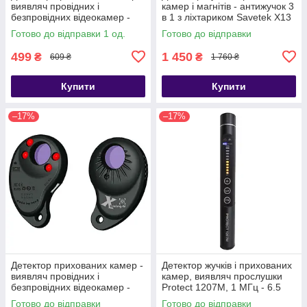
виявляч провідних і
камер і магнітів - антижучок 3
безпровідних відеокамер -
в 1 з ліхтариком Savetek X13
брелок CD-10
(GS-R39)
Готово до відправки 1 од.
Готово до відправки
499
1 450
₴
₴
609 ₴
1 760 ₴
Купити
Купити
–17%
–17%
Детектор прихованих камер -
Детектор жучків і прихованих
виявляч провідних і
камер, виявляч прослушки
безпровідних відеокамер -
Protect 1207M, 1 МГц - 6.5
брелок I-Tech X
ГГц
Готово до відправки
Готово до відправки