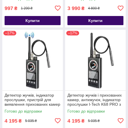
997
3 990
₴
₴
1 200 ₴
4 800 ₴
Купити
Купити
–17%
–17%
Детектор жучків, індикатор
Детектор жучків і прихованих
прослушки, пристрій для
камер, антижучок, індикатор
виявлення прихованих камер
прослушки I-Tech K68 PRO з
Protect K-68
функцією пошуку магнітів
Готово до відправки
Готово до відправки
4 195
4 195
₴
₴
5 035 ₴
5 035 ₴