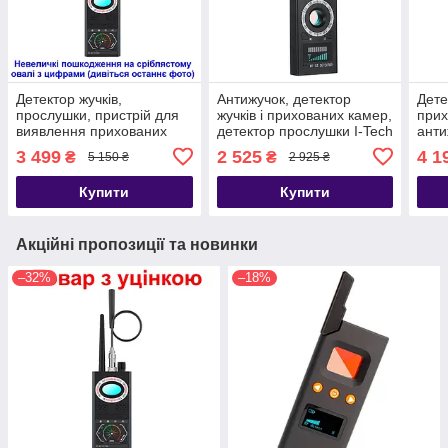
Детектор жучків,
Антижучок, детектор
Дете
прослушки, пристрій для
жучків і прихованих камер,
прих
виявлення прихованих
детектор прослушки I-Tech
анти
камер Protect K68S (Товар
K18
прос
3 499
2 525
4 1
₴
₴
5 150 ₴
2 925 ₴
з уцінкою)
PRO 
магн
Купити
Купити
Акційні пропозиції та новинки
–32%
–18%