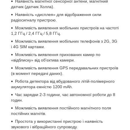
Наявність магнітної сенсорної антени, магнітний
датчик (датчик Холла).
Наявність «дисплея» для відображення сили
радіосигналу пристрою.
Можливість виявлення мобільних пристроїв на частоті
1,2 ГГц / 2,4 ГГц / 5,8 ГГц.
Можливість виявлення мобільних телефонів з 2G, 3G
і 4G SIM картами.
Можливість виявлення прихованих камер по
«відблиску» від об'єктива камери.
Можливість виявлення GPS передавальних пристроїв
(в момент передачі даних).
Робота детектора від вбудованого літій-полімерного
акумулятора ємністю 1200 mAh.
Час зарядки 2-3 години, час автономної роботи до 8
годин.
Можливість виявлення постійного магнітного поля
постійних магнітів.
Простота у використанні пристрою і наявність
звукового і вібраційного супроводу.