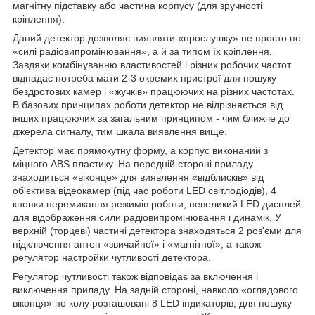
магнітну підставку або частина корпусу (для зручності
кріплення).
Даний детектор дозволяє виявляти «прослушку» не просто по
«силі радіовипромінювання», а й за типом їх кріплення.
Завдяки комбінуванню властивостей і різних робочих частот
відпадає потреба мати 2-3 окремих пристрої для пошуку
бездротових камер і «жучків» працюючих на різних частотах.
В базових принципах роботи детектор не відрізняється від
інших працюючих за загальним принципом - чим ближче до
джерела сигналу, тим шкала виявлення вище.
Детектор має прямокутну форму, а корпус виконаний з
міцного ABS пластику. На передній стороні приладу
знаходиться «віконце» для виявлення «відблисків» від
об'єктива відеокамер (під час роботи LED світлодіодів), 4
кнопки перемикання режимів роботи, невеликий LED дисплей
для відображення сили радіовипромінювання і динамік. У
верхній (торцеві) частині детектора знаходяться 2 роз'єми для
підключення антен «звичайної» і «магнітної», а також
регулятор настройки чутливості детектора.
Регулятор чутливості також відповідає за включення і
виключення приладу. На задній стороні, навколо «оглядового
віконця» по колу розташовані 8 LED індикаторів, для пошуку