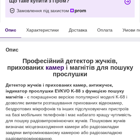
Що таке купити з Пром?
Замовлення під захистом
Опис
Характеристики
Доставка
Оплата
Умови п
Опис
Професійний детектор жучків,
прихованих
камер
і магнітів для пошуку
прослушки
Детектор жучків і прихованих камер, антижучок,
індикатор прослушки EVKVO K-88 з функцією пошуку
магнітів
- є покращеною версією популярної моделі K-68 і
дозволяє виявити розташування прихованих відеокамер,
бездротових мікрофонів та інших підслуховуючих пристроїв
на базі мобільних телефонів і має набагато кращу чутливість
для пошуку радіовипромінюючих жучків. Пошуковик жучків
визначає місцезнаходження камери або радіозакладки
завдяки випромінюваному камерою або радіозакладкою
радіовипромінюванню.