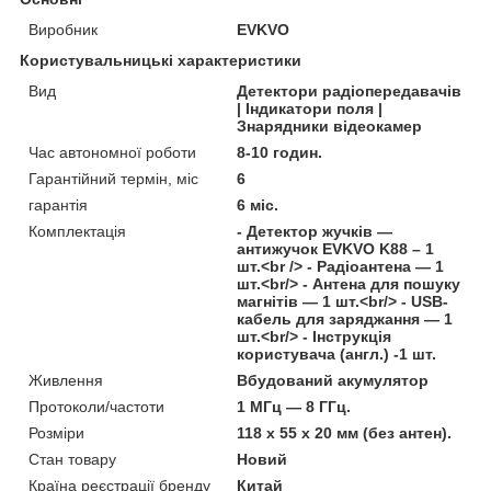
Виробник
EVKVO
Користувальницькі характеристики
Вид
Детектори радіопередавачів
| Індикатори поля |
Знарядники відеокамер
Час автономної роботи
8-10 годин.
Гарантійний термін, міс
6
гарантія
6 міс.
Комплектація
- Детектор жучків —
антижучок EVKVO K88 – 1
шт.<br /> - Радіоантена — 1
шт.<br/> - Антена для пошуку
магнітів — 1 шт.<br/> - USB-
кабель для заряджання — 1
шт.<br/> - Інструкція
користувача (англ.) -1 шт.
Живлення
Вбудований акумулятор
Протоколи/частоти
1 МГц — 8 ГГц.
Розміри
118 х 55 х 20 мм (без антен).
Стан товару
Новий
Країна реєстрації бренду
Китай