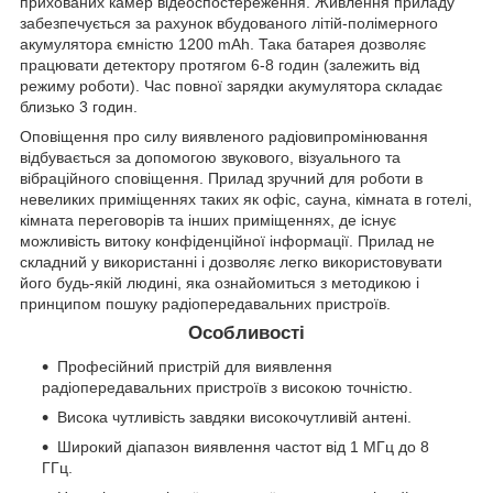
прихованих камер відеоспостереження. Живлення приладу
забезпечується за рахунок вбудованого літій-полімерного
акумулятора ємністю 1200 mAh. Така батарея дозволяє
працювати детектору протягом 6-8 годин (залежить від
режиму роботи). Час повної зарядки акумулятора складає
близько 3 годин.
Оповіщення про силу виявленого радіовипромінювання
відбувається за допомогою звукового, візуального та
вібраційного сповіщення. Прилад зручний для роботи в
невеликих приміщеннях таких як офіс, сауна, кімната в готелі,
кімната переговорів та інших приміщеннях, де існує
можливість витоку конфіденційної інформації. Прилад не
складний у використанні і дозволяє легко використовувати
його будь-якій людині, яка ознайомиться з методикою і
принципом пошуку радіопередавальних пристроїв.
Особливості
Професійний пристрій для виявлення
радіопередавальних пристроїв з високою точністю.
Висока чутливість завдяки високочутливій антені.
Широкий діапазон виявлення частот від 1 МГц до 8
ГГц.