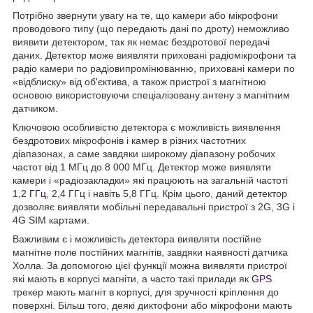
Потрібно звернути увагу на те, що камери або мікрофони
проводового типу (що передають дані по дроту) неможливо
виявити детектором, так як немає бездротової передачі
даних. Детектор може виявляти приховані радіомікрофони та
радіо камери по радіовипромінюванню, приховані камери по
«відблиску» від об'єктива, а також пристрої з магнітною
основою використовуючи спеціалізовану антену з магнітним
датчиком.
Ключовою особливістю детектора є можливість виявлення
бездротових мікрофонів і камер в різних частотних
діапазонах, а саме завдяки широкому діапазону робочих
частот від 1 МГц до 8 000 МГц. Детектор може виявляти
камери і «радіозакладки» які працюють на загальній частоті
1,2
ГГц
, 2,4 ГГц і навіть 5,8 ГГц. Крім цього, даний детектор
дозволяє виявляти мобільні передавальні пристрої з 2G, 3G і
4G SIM картами.
Важливим є і можливість детектора виявляти постійне
магнітне поле постійних магнітів, завдяки наявності датчика
Холла. За допомогою цієї функції можна виявляти пристрої
які мають в корпусі магніти, а часто такі прилади як
GPS
трекер мають магніт в корпусі, для зручності кріплення до
поверхні. Більш того, деякі диктофони або мікрофони мають