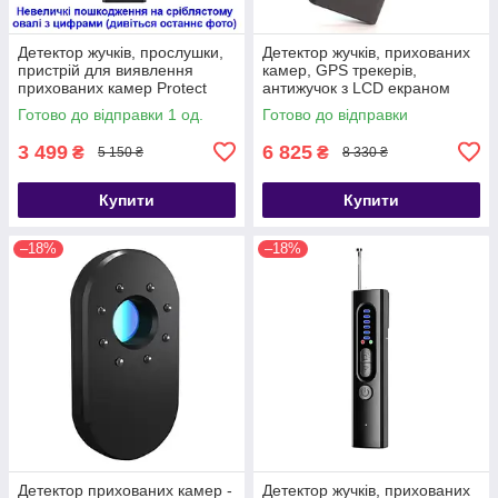
Детектор жучків, прослушки,
Детектор жучків, прихованих
пристрій для виявлення
камер, GPS трекерів,
прихованих камер Protect
антижучок з LCD екраном
K68S (Товар з уцінкою)
Nectronix DS618
Готово до відправки 1 од.
Готово до відправки
3 499
6 825
₴
₴
5 150 ₴
8 330 ₴
Купити
Купити
–18%
–18%
Детектор прихованих камер -
Детектор жучків, прихованих