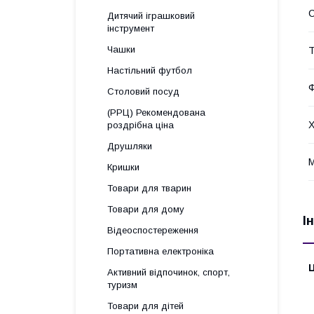
С
Дитячий іграшковий
інструмент
Чашки
Т
Настільний футбол
Ф
Столовий посуд
(РРЦ) Рекомендована
Х
роздрібна ціна
Друшляки
М
Кришки
Товари для тварин
Товари для дому
І
Відеоспостереження
Портативна електроніка
Ц
Активний відпочинок, спорт,
туризм
Товари для дітей