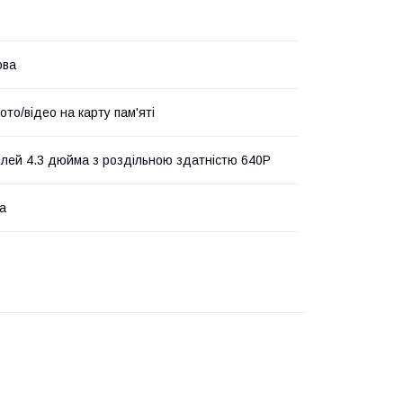
ова
ото/відео на карту пам'яті
лей 4.3 дюйма з роздільною здатністю 640P
ка