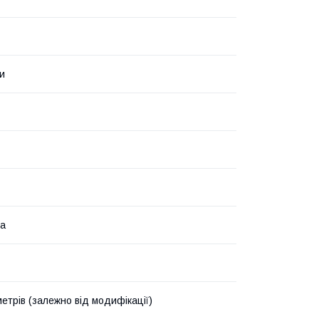
и
ма
метрів (залежно від модифікації)