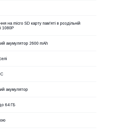
ня на micro SD карту пам'яті в роздільній
і 1080P
ий акумулятор 2600 mAh
селі
ОС
ний акумулятор
до 64 ГБ
кою