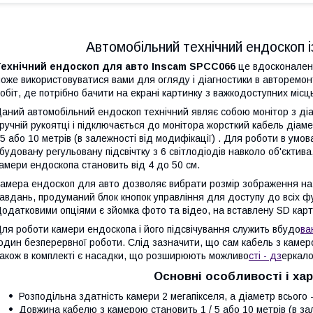
Автомобільний технічний ендоскоп і
Технічний ендоскоп для авто Inscam SPCC066
це вдосконалена
оже використовуватися вами для огляду і діагностики в авторемонтн
обіт, де потрібно бачити на екрані картинку з важкодоступних місц
аний автомобільний ендоскоп технічний являє собою монітор з ді
ручній рукоятці і підключається до монітора жорсткий кабель діаме
 5 або 10 метрів (в залежності від модифікації) . Для роботи в ум
будовану регульовану підсвічтку з 6 світлодіодів навколо об'єктива
амери ендоскопа становить від 4 до 50 см.
амера ендоскоп для авто дозволяє вибрати розмір зображення на м
авдань, продуманий блок кнопок управління для доступу до всіх фун
одатковими опціями є зйомка фото та відео, на вставлену SD карту
ля роботи камери ендоскопа і його підсвічування служить вбудо
ва
один безперервної роботи. Слід зазначити, що сам кабель з камеро
акож в комплекті є насадки, що розширюють можливо
сті - дз
еркало
Основні особливості і ха
Розподільна здатність камери 2 мегапікселя, а діаметр всього -
Довжина кабелю з камерою становить 1 / 5 або 10 метрів (в зал