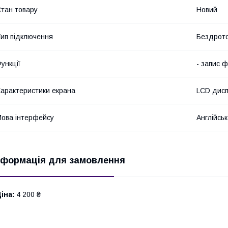
тан товару
Новий
ип підключення
Бездрот
ункції
- запис ф
арактеристики екрана
LCD дисп
ова інтерфейсу
Англійсь
нформація для замовлення
іна:
4 200 ₴