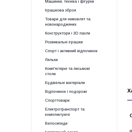
Машинки, техніка і фігурки
Іграшкова зброя
Товари для немовлят та
новонароджених
Конструктори і 3D пазли
Розвивальні іграшки
Спорт і активний відпочинок
Ляльки
Комп'ютерні та письмові
столи
Будівельні матеріали
Х
Відпочинок і подорожі
Спорттовари
Електротранспорт та
комплектуючі
Велосипеди
В