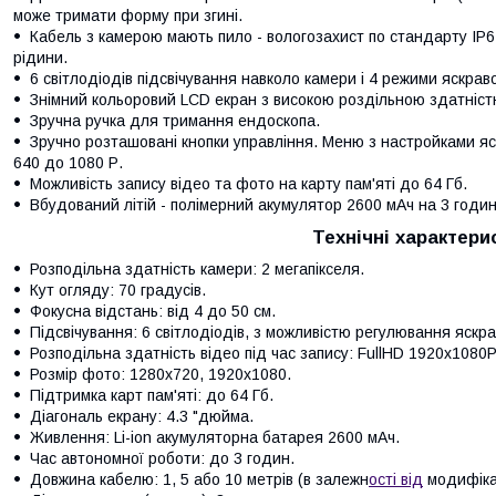
може тримати форму при згині.
Кабель з камерою мають пило - вологозахист по стандарту IP6
рідини.
6 світлодіодів підсвічування навколо камери і 4 режими яскраво
Знімний кольоровий LCD екран з високою роздільною здатніст
Зручна ручка для тримання ендоскопа.
Зручно розташовані кнопки управління. Меню з настройками яск
640 до 1080 Р.
Можливість запису відео та фото на карту пам'яті до 64 Гб.
Вбудований літій - полімерний акумулятор 2600 мАч на 3 годи
Технічні характери
Розподільна здатність камери: 2 мегапікселя.
Кут огляду: 70 градусів.
Фокусна відстань: від 4 до 50 см.
Підсвічування: 6 світлодіодів, з можливістю регулювання яскра
Розподільна здатність відео під час запису: FullHD 1920x1080P
Розмір фото: 1280х720, 1920x1080.
Підтримка карт пам'яті: до 64 Гб.
Діагональ екрану: 4.3 "дюйма.
Живлення: Li-ion акумуляторна батарея 2600 мАч.
Час автономної роботи: до 3 годин.
Довжина кабелю: 1, 5 або 10 метрів (в залежн
ості від
модифікац