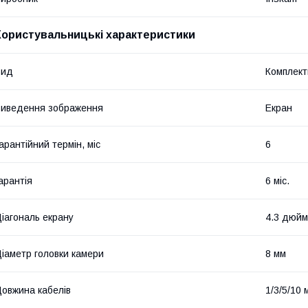
Користувальницькі характеристики
Вид
Комплект
иведення зображення
Екран
арантійний термін, міс
6
арантія
6 міс.
іагональ екрану
4.3 дюй
іаметр головки камери
8 мм
овжина кабелів
1/3/5/10 