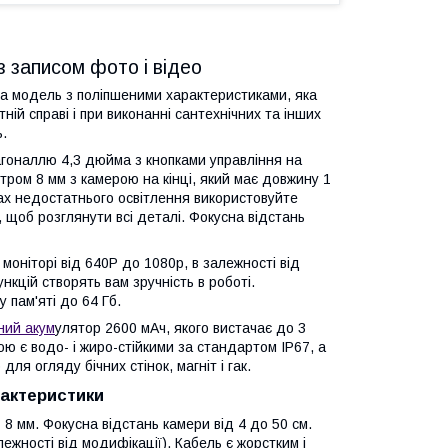
з записом фото і відео
 модель з поліпшеними характеристиками, яка
ій справі і при виконанні сантехнічних та інших
ь.
агоналлю 4,3 дюйма з кнопками управління на
тром 8 мм з камерою на кінці, який має довжину 1
овах недостатнього освітлення використовуйте
, щоб розглянути всі деталі. Фокусна відстань
оніторі від 640Р до 1080р, в залежності від
кцій створять вам зручність в роботі.
 пам'яті до 64 Гб.
ний акум
улятор 2600 мАч, якого вистачає до 3
ю є водо- і жиро-стійкими за стандартом IP67, а
 для огляду бічних стінок, магніт і гак.
рактеристики
 8 мм. Фокусна відстань камери від 4 до 50 см.
ежності від модифікації). Кабель є жорстким і