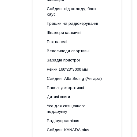
Сайдинг під колоду, блок-
хаус.
Іграшки на радіокеруванні
Шпалери класичні
Пвх панелі
Велосипеди спортивні
Зарядні пристрої
Рейки 160*23*3000 мм
Сайдинг Alta Siding (Ангара)
Панелі декоративні
Дитячі книги
Усе для священного,
подарунку
Радіоуправління
Сайдинг KANADA plus