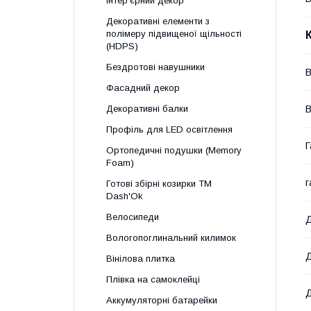
Інтер'єрний декор
Декоративні елементи з
полімеру підвищеної щільності
(HDPS)
Бездротові навушники
Фасадний декор
В
Декоративні балки
Профіль для LED освітлення
Г
Ортопедичні подушки (Memory
Foam)
г
Готові збірні козирки ТМ
Dash'Ok
Велосипеди
Д
Вологопоглинальний килимок
Д
Вінілова плитка
Плівка на самоклейці
Д
Аккумуляторні батарейки