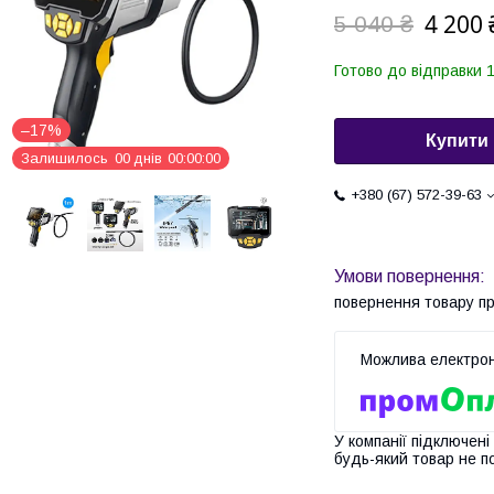
4 200 
5 040 ₴
Готово до відправки 1
–17%
Купити
Залишилось
0
0
днів
0
0
0
0
0
0
+380 (67) 572-39-63
повернення товару п
У компанії підключені
будь-який товар не п