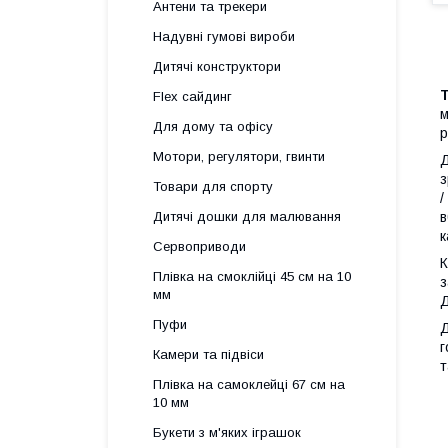
Антени та трекери
Надувні гумові вироби
Дитячі конструктори
Flex сайдинг
м
Для дому та офісу
р
Мотори, регулятори, гвинти
Д
з
Товари для спорту
/
в
Дитячі дошки для малювання
к
Сервоприводи
К
Плівка на смоклійці 45 см на 10
з
мм
Д
Пуфи
Д
г
Камери та підвіси
т
Плівка на самоклейці 67 см на
10 мм
Букети з м'яких іграшок