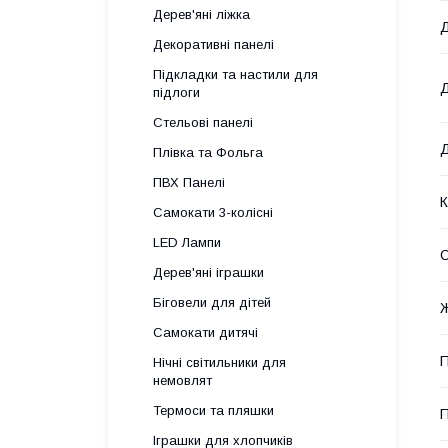
Дерев'яні ліжка
Д
Декоративні панелі
Підкладки та настили для
Д
підлоги
Стельові панелі
Д
Плівка та Фольга
ПВХ Панелі
Самокати 3-колісні
LED Лампи
О
Дерев'яні іграшки
Біговели для дітей
Самокати дитячі
П
Нічні світильники для
немовлят
Термоси та пляшки
П
Іграшки для хлопчиків