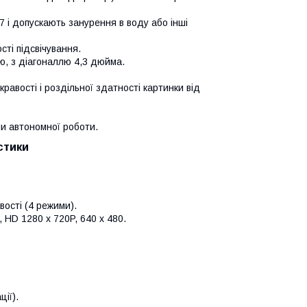
7 і допускають занурення в воду або інші
сті підсвічування.
ю, з діагоналлю 4,3 дюйма.
равості і роздільної здатності картинки від
ни автономної роботи.
стики
вості (4 режими).
, HD 1280 х 720P, 640 х 480.
ії).