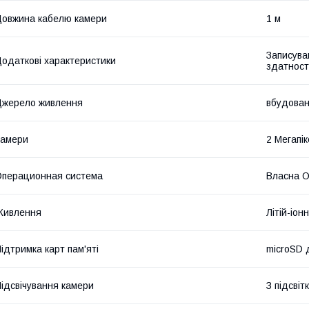
овжина кабелю камери
1 м
Записуван
одаткові характеристики
здатност
жерело живлення
вбудован
Камери
2 Мегапік
перационная система
Власна 
Живлення
Літій-іон
ідтримка карт пам'яті
microSD 
ідсвічування камери
З підсвіт