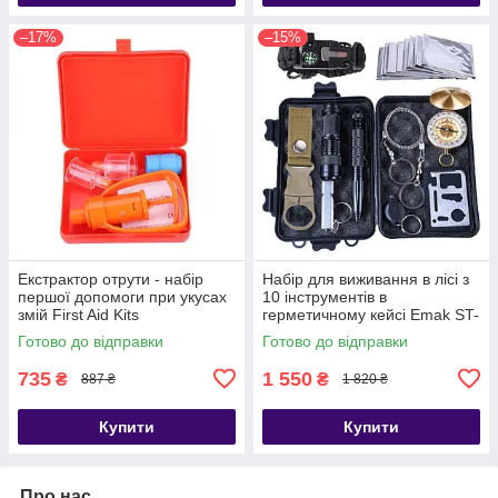
–17%
–15%
Екстрактор отрути - набір
Набір для виживання в лісі з
першої допомоги при укусах
10 інструментів в
змій First Aid Kits
герметичному кейсі Emak ST-
10
Готово до відправки
Готово до відправки
735
1 550
₴
₴
887 ₴
1 820 ₴
Купити
Купити
Про нас