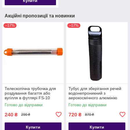
Купити
Акційні пропозиції та новинки
–17%
–17%
Телескопічна трубочка для
Тубус для зберігання речей
роздування багаття або
водонепроникний з
вугілля в футлярі FS-10
аерокосмічного алюмінію
Gymtop SPB-3, чорний
Готово до відправки
Готово до відправки
240
720
₴
₴
290 ₴
870 ₴
Купити
Купити