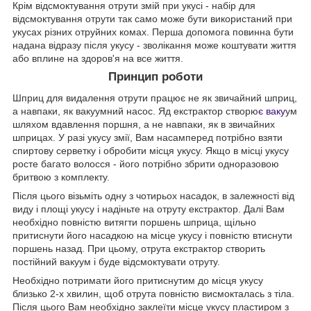
Крім відсмоктування отрути змій при укусі - набір для
відсмоктування отрути так само може бути використаний при
укусах різних отруйних комах. Перша допомога повинна бути
надана відразу після укусу - зволікання може коштувати життя
або вплине на здоров'я на все життя.
Принцип роботи
Шприц для видалення отрути працює не як звичайний шприц,
а навпаки, як вакуумний насос. Яд екстрактор створю
є ваку
ум
шляхом вдавлення поршня, а не навпаки, як в звичайних
шприцах. У разі укусу змії, Вам насамперед потрібно взяти
спиртову серветку і обробити місця укусу. Якщо в місці укусу
росте багато волосся - його потрібно збрити одноразовою
бритвою з комплекту.
Після цього візьміть одну з чотирьох насадок, в залежності від
виду і площі укусу і надіньте на отруту екстрактор. Далі Вам
необхідно повністю витягти поршень шприца, щільно
притиснути його насадкою на місце укусу і повністю втиснути
поршень назад. При цьому, отрута екстрактор створить
постійний вакуум і буде відсмоктувати отруту.
Необхідно потримати його притиснутим до місця укусу
близько 2-х хвилин, щоб отрута повністю висмокталась з тіла.
Після цього Вам необхідно заклеїти місце укусу пластиром з