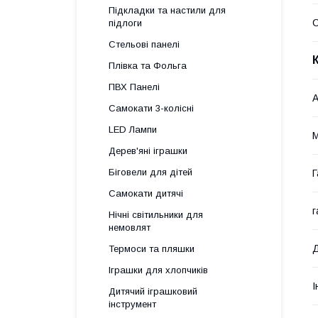
Підкладки та настили для
підлоги
Стельові панелі
Плівка та Фольга
ПВХ Панелі
А
Самокати 3-колісні
LED Лампи
М
Дерев'яні іграшки
Біговели для дітей
Г
Самокати дитячі
г
Нічні світильники для
немовлят
Д
Термоси та пляшки
Іграшки для хлопчиків
І
Дитячий іграшковий
інструмент