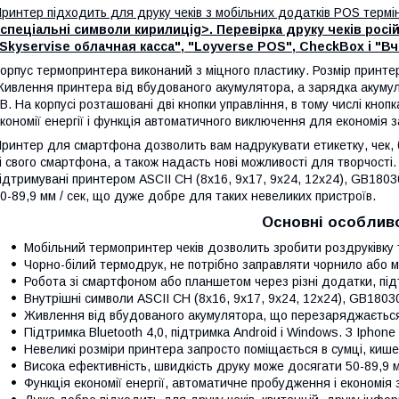
ринтер підходить для друку чеків з мобільних додатків POS термі
 спеціальні символи кирилиціg>. Перевірка друку чеків ро
Skyservise облачная касса", "Loyverse POS", CheckBox і "Вч
орпус термопринтера виконаний з міцного пластику. Розмір принте
ивлення принтера від вбудованого акумулятора, а зарядка акумул
В. На корпусі розташовані дві кнопки управління, в тому числі кно
кономії енергії і функція автоматичного виключення для економія 
ринтер для смартфона дозволить вам надрукувати етикетку, чек, б
і свого смартфона, а також надасть нові можливості для творчості
ідтримувані принтером ASCII CH (8x16, 9x17, 9x24, 12x24), GB1803
0-89,9 мм / сек, що дуже добре для таких невеликих пристроїв.
Основні особлив
Мобільний термопринтер чеків дозволить зробити роздруківку 
Чорно-білий термодрук, не потрібно заправляти чорнило або м
Робота зі смартфоном або планшетом через різні додатки, під
Внутрішні символи ASCII CH (8x16, 9x17, 9x24, 12x24), GB18030
Живлення від вбудованого акумулятора, що перезаряджається
Підтримка Bluetooth 4,0, підтримка Android і Windows. З Iphon
Невеликі розміри принтера запросто поміщається в сумці, кишен
Висока ефективність, швидкість друку може досягати 50-89,9 мм
Функція економії енергії, автоматичне пробудження і економія 