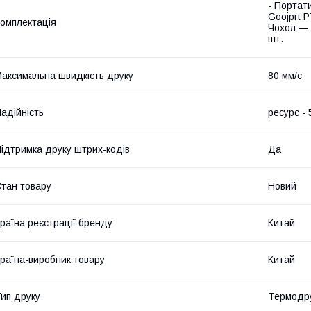
- Портат
Goojprt P
омплектація
Чохол — 
шт.
аксимальна швидкість друку
80 мм/с
адійність
ресурс - 
ідтримка друку штрих-кодів
Да
тан товару
Новий
раїна реєстрації бренду
Китай
раїна-виробник товару
Китай
ип друку
Термодр