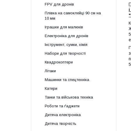
П
FPV для дронів
і
Плівка на самоклейці 90 см на
"
10 мм
К
Іграшки для малюків
Ж
5
Електроніка для дронів
е
Інструмент, сумки, хімія
П
з
Набори для творчості
п
Квадрокоптери
5
Літаки
Машинки та спецтехніка
Катери
Танки та військова техніка
Роботи та ґаджети
Дитяча електроніка
Дитяча творчість