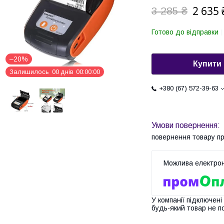
2 635 
3 285 ₴
Готово до відправки
–20%
Купити
Залишилось
0
0
днів
0
0
0
0
0
0
+380 (67) 572-39-63
повернення товару п
У компанії підключені
будь-який товар не п