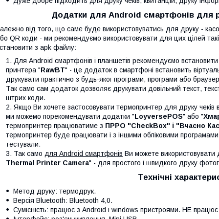
Дуже добре підходить для друку чеків, квитанцій, друку інформ
Додатки для Android смартфонів для 
алежно від того, що саме буде використовуватись для друку - касо
бо QR коди - ми рекомендуємо використовувати для цих цілей такі 
становити з apk файлу:
Для Android смартфонів і планшетів рекомендуємо встановит
принтера "
RawBT
" - це додаток в смартфоні встановить віртуал
друкувати практично з будь-якої програми, програми або браузер
Так само сам додаток дозволяє друкувати довільний текст, текст
штрих коди.
Якщо Ви хочете застосовувати термопринтер для друку чеків в
ми можемо порекомендувати додатки "
LoyversePOS
" або "
Хмар
термопринтер працюватиме з
ПРРО "CheckBox" і "Вчасно Кас
термопринтер буде працювати і з іншими обліковими програмами з
тестували.
Так само
для Android смартфонів
Ви можете використовувати 
Thermal Printer Camera
" - для простого і швидкого друку фотог
Технічні характери
Метод друку: термодрук.
Версія Bluetooth: Bluetooth 4,0.
Сумісність: працює з Android і windows пристроями. НЕ працює 
Інтерфейс: роз'єм живлення, Mini USB.