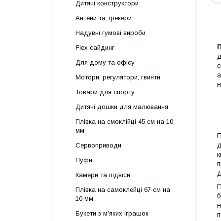
Дитячі конструктори
Антени та трекери
Надувні гумові вироби
П
Flex сайдинг
д
Для дому та офісу
с
а
Мотори, регулятори, гвинти
н
Товари для спорту
Дитячі дошки для малювання
Плівка на смоклійці 45 см на 10
мм
д
Сервоприводи
к
Пуфи
п
Д
Камери та підвіси
П
Плівка на самоклейці 67 см на
б
10 мм
н
Букети з м'яких іграшок
п