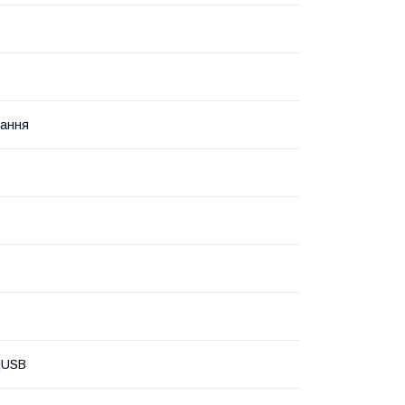
зання
h|USB