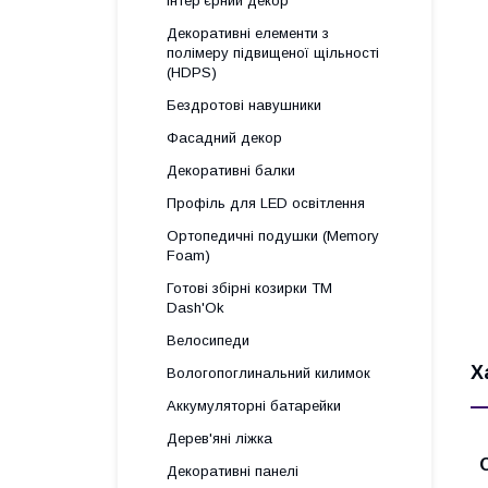
Інтер'єрний декор
Декоративні елементи з
полімеру підвищеної щільності
(HDPS)
Бездротові навушники
Фасадний декор
Декоративні балки
Профіль для LED освітлення
Ортопедичні подушки (Memory
Foam)
Готові збірні козирки ТМ
Dash'Ok
Велосипеди
Х
Вологопоглинальний килимок
Аккумуляторні батарейки
Дерев'яні ліжка
Декоративні панелі