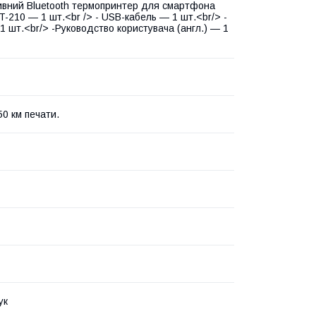
ивний Bluetooth термопринтер для смартфона
T-210 — 1 шт.<br /> - USB-кабель — 1 шт.<br/> -
1 шт.<br/> -Руководство користувача (англ.) — 1
50 км печати.
ук