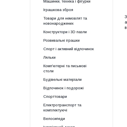
Машинки, техніка і фігурки
Іграшкова зброя
З
Товари для немовлят та
а
новонароджених
в
Конструктори і 3D пазли
Розвивальні іграшки
Спорт і активний відпочинок
Ляльки
Комп'ютерні та письмові
столи
Будівельні матеріали
Відпочинок і подорожі
Спорттовари
Електротранспорт та
комплектуючі
Велосипеди