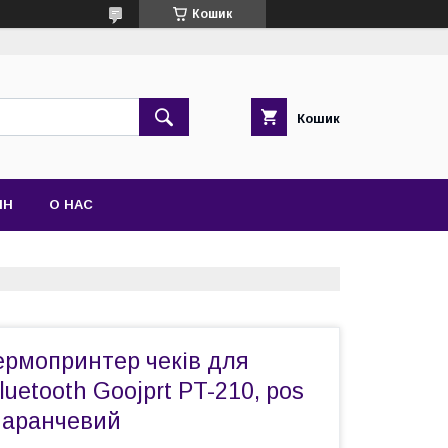
Кошик
Кошик
ІН
О НАС
ермопринтер чеків для
uetooth Goojprt PT-210, pos
маранчевий