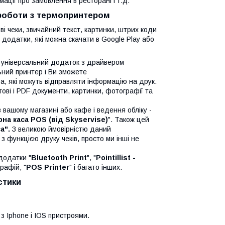
ації про замовлення в ресторані і т.д.
роботи з термопринтером
ві чеки, звичайний текст, картинки, штрих коди
додатки, які можна скачати в Google Play або
и універсальний додаток з драйвером
ьний принтер і Ви зможете
а, які можуть відправляти інформацію на друк.
ові і PDF документи, картинки, фотографії та
 вашому магазині або кафе і ведення обліку -
на каса POS (від Skyservise)
". Також цей
а".
З великою ймовірністю даний
 функцією друку чеків, просто ми інші не
додатки "
Bluetooth Print
", "
Pointillist -
рафій, "
POS Printer
" і багато інших.
стики
з Iphone і IOS пристроями.