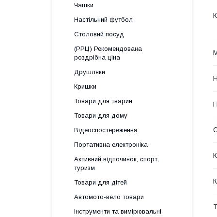
Чашки
К
Настільний футбол
Столовий посуд
(РРЦ) Рекомендована
М
роздрібна ціна
Друшляки
Н
Кришки
Товари для тварин
П
Товари для дому
С
Відеоспостереження
Портативна електроніка
К
Активний відпочинок, спорт,
туризм
К
Товари для дітей
Автомото-вело товари
Т
Інструменти та вимірювальні