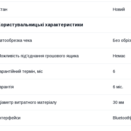
Стан
Новий
Користувальницькі характеристики
втообрезка чека
Без обрі
ожливість під'єднання грошового ящика
Немає
арантійний термін, міс
6
арантія
6 міс.
іаметр витратного матеріалу
30 мм
нтерфейси
Bluetoot