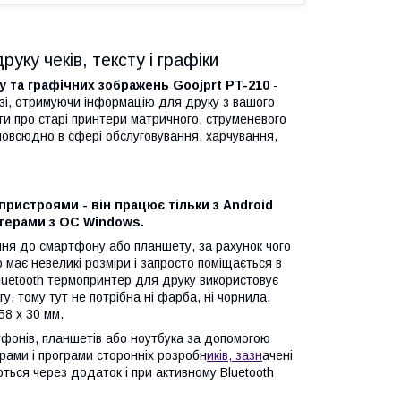
уку чеків, тексту і графіки
у та графічних зображень Goojprt PT-210
-
зі, отримуючи інформацію для друку з вашого
и про старі принтери матричного, струменевого
повсюдно в сфері обслуговування, харчування,
 пристроями - він працює тільки з Android
терами з ОС Windows.
ня до смартфону або планшету, за рахунок чого
має невеликі розміри і запросто поміщається в
 Bluetooth термопринтер для друку використовує
у, тому тут не потрібна ні фарба, ні чорнила.
58 х 30 мм.
фонів, планшетів або ноутбука за допомогою
рами і програми сторонніх розробн
иків, зазн
ачені
ться через додаток і при активному Bluetooth