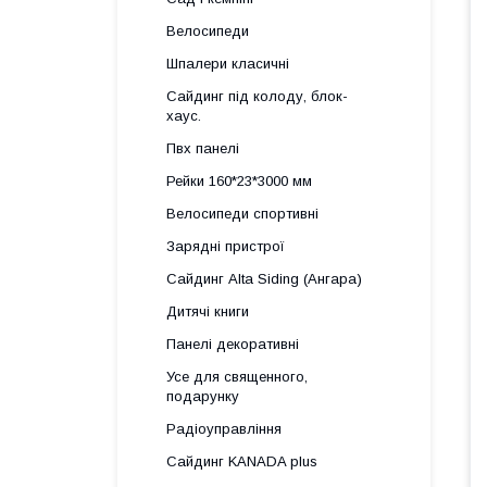
Велосипеди
Шпалери класичні
Сайдинг під колоду, блок-
хаус.
Пвх панелі
Рейки 160*23*3000 мм
Велосипеди спортивні
Зарядні пристрої
Сайдинг Alta Siding (Ангара)
Дитячі книги
Панелі декоративні
Усе для священного,
подарунку
Радіоуправління
Сайдинг KANADA plus