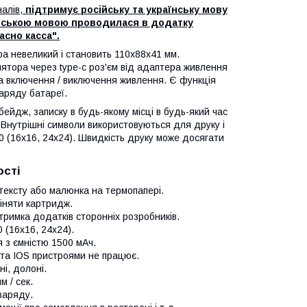
налів,
підтримує російську та українську мову
сійською мовою проводилася в додатку
асно касса"
.
ра невеликий і становить 110х88х41 мм.
ятора через type-c роз'єм від адаптера живлення
пка включення / виключення живлення. Є функція
заряду батареї.
ейдж, записку в будь-якому місці в будь-який час
. Внутрішні символи використовуються для друку і
0 (16x16, 24x24). Швидкість друку може досягати
ості
тексту або малюнка на термопапері.
іняти картридж.
тримка додатків сторонніх розробників.
 (16x16, 24x24).
 з ємністю 1500 мАч.
e та IOS пристроями не працює.
і, долоні.
 / сек.
заряду.