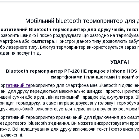
Мобільний bluetooth термопринтер для др
ортативний Bluetooth термопринтер для друку чеків, текст
озволить швидко і якісно роздрукувати що завгодно на термобума
мартфона або комп'ютера. Пристрої даного типу дозволяють забут
бо лазерного типу. Блютуз термопринтер використовується зараз 
адання послуг і т.д.
УВАГА!
Bluetooth термопринтер PT-120
НЕ працює
з Iphone і IOS
смартфонами і планшетами і з комп'ю
Пор
тативний те
рмопринтер для смартфона має Bluetooth підключен
ані для друку передаються максимально швидко і просто. Принтер 
ишені сумки або в руці, він автономний і працює від акумулятора.
ринцип термодруку, а саме нагріває друковану головку і термобумаг
рук чорно-білий, використовується термопапір в рулонах розміром 
ортативний термопринтер призначений для підключення до смарт
ездротового bluetooth з'єднання. Ви можете використовувати прог
ижче. Всі налаштування для друку включаючи текст і фото виконую
ідключенні.