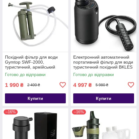
Похідний фільтр для води
Електронний автоматичний
Gymtop SWF-2000,
портативний фільтр для води
туристичний, армійський
туристичний похідний BKLES
BK-2000, чорний
Готово до відправки
Готово до відправки
1 990
4 997
₴
₴
2 400 ₴
5 980 ₴
Купити
Купити
–16%
–16%