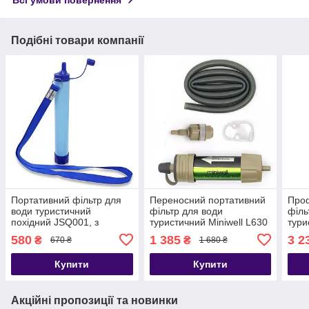
Всі умови повернення
Подібні товари компанії
Портативний фільтр для
Переносний портативний
Проф
води туристичний
фільтр для води
філь
похідний JSQ001, з
туристичний Miniwell L630
тури
ресурсом 1500 літрів
глиб
580
1 385
3 2
₴
₴
670 ₴
1 680 ₴
Купити
Купити
Акційні пропозиції та новинки