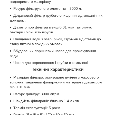
надпористого матеріалу.
Ресурс фільтруючого елемента - 3000 л.
Додатковий фільтр грубого очищення від механічних
домішок .
Діаметр пор фільтра менш 0.01 мкм, затримує
бактерії і більшість вірусів.
Очищення води з озер, річок, струмків від ставків до
стану питної в похідних умовах.
Вбудований поршневий насос для прокачування
води.
Чохол для перенесення і трубки в комплекті.
Технічні характеристики
Матеріал фільтра: активоване вугілля з кокосового
волокна, медичний фільтруючий матеріал з діаметром
пір 0.01 мкм.
Ресурс фільтру: 3000 літрів.
Швидкість фільтрації: близько 1.4 л / хв.
Термін експлуатації: 5 років.
Розмір (Д х Ш х В): 170 х 80 х 50 мм.