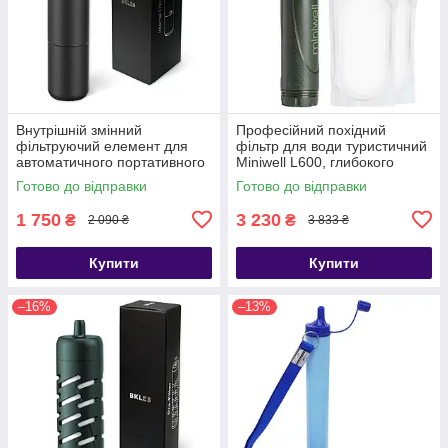
Внутрішній змінний
Професійний похідний
фільтруючий елемент для
фільтр для води туристичний
автоматичного портативного
Miniwell L600, глибокого
фільтру для води BKLES BK-
очищення
Готово до відправки
Готово до відправки
2000
1 750
3 230
₴
₴
2 090 ₴
3 833 ₴
Купити
Купити
–16%
–13%