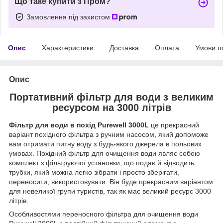
Що таке купити з Пром?
Замовлення під захистом
Опис
Характеристики
Доставка
Оплата
Умови п
Опис
Портативний фільтр для води з великим
ресурсом на 3000 літрів
Фільтр для води в похід Purewell 3000L
це прекрасний
варіант похідного фільтра з ручним насосом, який допоможе
вам отримати питну воду з будь-якого джерела в польових
умовах. Похідний фільтр для очищення води являє собою
комплект з фільтруючої установки, що подає й відводить
трубки, який можна легко зібрати і просто зберігати,
переносити, використовувати. Він буде прекрасним варіантом
для невеликої групи туристів, так як має великий ресурс 3000
літрів.
Особливостями переносного фільтра для очищення води