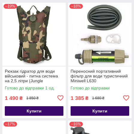
–19%
–18%
Рюкзак гідратор для води
Переносний портативний
військовий - питна система
фільтр для води туристичний
на 2,5 літри (Jungle
Miniwell L630
camouflage)
Готово до відправки 1 од.
Готово до відправки
1 490
1 385
₴
₴
1 850 ₴
1 680 ₴
Купити
Купити
–17%
–16%