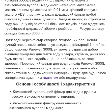
Purewell 3000L є подвійний фільтруючий елемент з
активованого вугілля і медичного нетканого матеріалу з
максимальним діаметром пір 0.01 мкм, цілісний корпус з
міцного ABS пластику, а також додатковий фільтр грубої
очистки від механічних домішок. Завдяки цьому, ви отримуєте
воду очищену від бактерій і більшості вірусів, плюс відсутність
необхідності додаткової зборки / розбирання. Ресурс фільтру
складає близько 3000 л.
Потік води через фільтр створює вбудований поршневий
ручний насос, який забезпечує швидкість фільтрації 1,4 л / хв.
За допомогою Purewell 3000L ви можете отримати добре
очищену придатну для пиття воду з озера, струмка, річки або
будь-якого іншого водоймища, не побоюючись за своє
здоров'я. Переносний фільтр для води в похід Purewell 3000L
спеціально призначений для туристів, рятувальників або
використання в надзвичайних ситуаціях, і буде для будь-якого
мандрівника відмінним
гаджетом
або подарунком.
Основні особливості і характеристики
Компактний туристичний фільтр для води з ручним
насосом з високим ступенем очищення.
Двокомпонентний фільтруючий елемент з
активованого вугілля і медичного