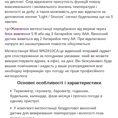
на дисплеї. Слід відзначити присутність функцій показу
максимального і мінімального значень температури і
вологості за добу, а також можливість для вас відкласти за
допомогою кнопки "Light / Snooze" сигнал будильника ще на 5
хвилин.
<
p>Живлен
ня метеостанції передбачено від мережі чере
з
блок живлен
ня 5 В або від 3 батарейок типу ААА. Виносний
датчик живиться від 2 батарейок типу АА. При відключенні
напруги всі налаштування повністю обнуляються.
Метеостанція Misol WN2810CA це відмінний яскра
вий га
джет
для спостереження за погодними умовами, який ви можете
використовувати вдома, в офісі, на дачі. Він безсумнівно буде
вашим помічником і надасть у ваше розпорядження всю
необхідну інформацію про погоду не гірше професійного
метеоролога.
Основні особливості і характеристики
Термометр, гігрометр, барометр, годинник,
будильник, календар, фази місяця і прогноз погоди в
одному пристрої.
У комплекті метеостанції бездротової виносний
датчик для вимірювання температури і вологості поза