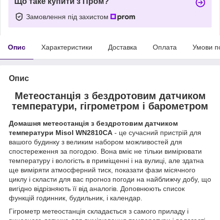
Що таке купити з Пром?
Замовлення під захистом
Опис
Характеристики
Доставка
Оплата
Умови п
Опис
Метеостанція з бездротовим датчиком
температури, гігрометром і барометром
Домашня метеостанція з бездротовим датчиком
температури Misol WN2810CA
- це сучасний пристрій для
вашого будинку з великим набором можливостей для
спостереження за погодою. Вона вміє не тільки вимірювати
температуру і вологість в приміщенні і на вулиці, але здатна
ще виміряти атмосферний тиск, показати фази місячного
циклу і скласти для вас прогноз погоди на найближчу добу, що
вигідно відрізняють її від аналогів. Доповнюють список
функцій годинник, будильник, і календар.
Гігрометр метеостанція складається з самого приладу і