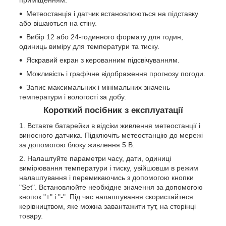
приміщенням.
Метеостанція і датчик встановлюються на підставку
або вішаються на стіну.
Вибір 12 або 24-годинного формату для годин,
одиниць виміру для температури та тиску.
Яскравий екран з керованним підсвічуванням.
Можливість і графічне відображення прогнозу погоди.
Запис максимальних і мінімальних значень
температури і вологості за добу.
Короткий посібник з експлуатації
Вставте батарейки в відсіки живлення метеостанції і
виносного датчика. Підключіть метеостанцію до мережі
за допомогою блоку живлення 5 В.
Налаштуйте параметри часу, дати, одиниці
вимірювання температури і тиску, увійшовши в режим
налаштування і перемикаючись з допомогою кнопки
"Set". Встановлюйте необхідне значення за допомогою
кнопок "+" і "-". Під час налаштування скористайтеся
керівництвом, яке можна завантажити тут, на сторінці
товару.