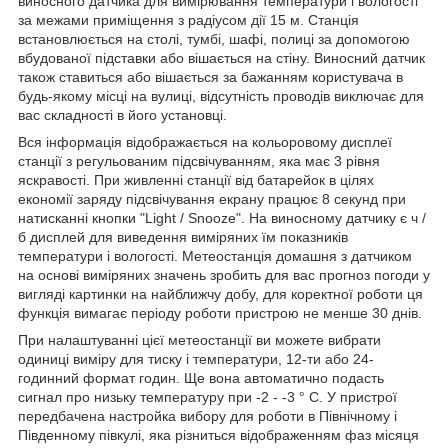
виносного датчика для вимірювання температури і вологості
за межами приміщення з радіусом дії 15 м. Станція
встановлюється на столі, тумбі, шафі, полиці за допомогою
вбудованої підставки або вішається на стіну. Виносний датчик
також ставиться або вішається за бажанням користувача в
будь-якому місці на вулиці, відсутність проводів виключає для
вас складності в його установці.
Вся інформація відображається на кольоровому дисплеї
станції з регульованим підсвічуванням, яка має 3 рівня
яскравості. При живленні станції від батарейок в цілях
економії заряду підсвічування екрану працює 8 секунд при
натисканні кнопки "Light / Snooze". На виносному датчику є ч /
б дисплей для виведення виміряних їм показників
температури і вологості. Метеостанція домашня з датчиком
на основі виміряних значень зробить для вас прогноз погоди у
вигляді картинки на найближчу добу, для коректної роботи ця
функція вимагає періоду роботи пристрою не менше 30 днів.
При налаштуванні цієї метеостанції ви можете вибрати
одиниці виміру для тиску і температури, 12-ти або 24-
годинний формат годин. Ще вона автоматично подасть
сигнал про низьку температуру при -2 - -3 ° C. У пристрої
передбачена настройка вибору для роботи в Північному і
Південному півкулі, яка різниться відображенням фаз місяця