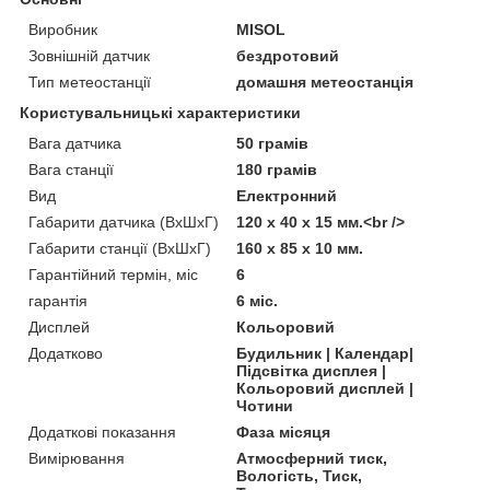
Виробник
MISOL
Зовнішній датчик
бездротовий
Тип метеостанції
домашня метеостанція
Користувальницькі характеристики
Вага датчика
50 грамів
Вага станції
180 грамів
Вид
Електронний
Габарити датчика (ВхШхГ)
120 х 40 х 15 мм.<br />
Габарити станції (ВхШхГ)
160 х 85 х 10 мм.
Гарантійний термін, міс
6
гарантія
6 міс.
Дисплей
Кольоровий
Додатково
Будильник | Календар|
Підсвітка дисплея |
Кольоровий дисплей |
Чотини
Додаткові показання
Фаза місяця
Вимірювання
Атмосферний тиск,
Вологість, Тиск,