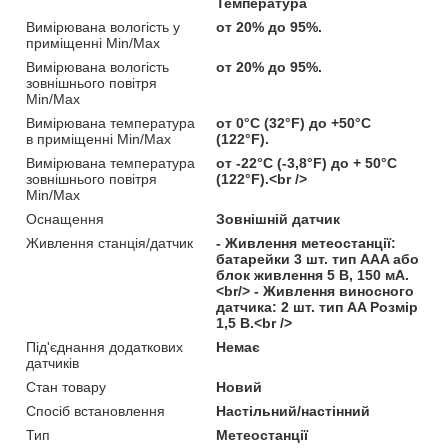
Температура
Вимірювана вологість у
от 20% до 95%.
приміщенні Min/Max
Вимірювана вологість
от 20% до 95%.
зовнішнього повітря
Min/Max
Вимірювана температура
от 0°C (32°F) до +50°C
в приміщенні Min/Max
(122°F).
Вимірювана температура
от -22°C (-3,8°F) до + 50°C
зовнішнього повітря
(122°F).<br />
Min/Max
Оснащення
Зовнішній датчик
Живлення станція/датчик
- Живлення метеостанції:
батарейки 3 шт. тип AAA або
блок живлення 5 В, 150 мА.
<br/> - Живлення виносного
датчика: 2 шт. тип AA Розмір
1,5 В.<br />
Під'єднання додаткових
Немає
датчиків
Стан товару
Новий
Спосіб встановлення
Настільний/настінний
Тип
Метеостанції