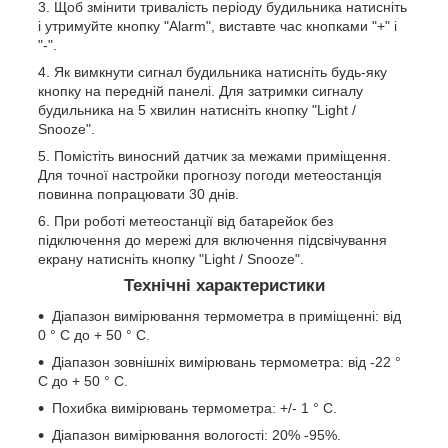
Щоб змінити тривалість періоду будильника натисніть
і утримуйте кнопку "Alarm", виставте час кнопками "+" і
"-".
Як вимкнути сигнал будильника натисніть будь-яку
кнопку на передній панелі. Для затримки сигналу
будильника на 5 хвилин натисніть кнопку "Light /
Snooze".
Помістіть виносний датчик за межами приміщення.
Для точної настройки прогнозу погоди метеостанція
повинна попрацювати 30 днів.
При роботі метеостанції від батарейок без
підключення до мережі для включення підсвічування
екрану натисніть кнопку "Light / Snooze".
Технічні характеристики
Діапазон вимірювання термометра в приміщенні: від
0 ° C до + 50 ° C.
Діапазон зовнішніх вимірювань термометра: від -22 °
C до + 50 ° C.
Похибка вимірювань термометра: +/- 1 ° C.
Діапазон вимірювання вологості: 20% -95%.