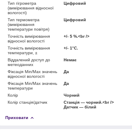
Тип гігрометра
Цифровий
(вимірювання відносної
вологості)
Тип термометра
Цифровий
(вимірювання
температури повітря)
Точність вимірювання
+/- 5 %.<br />
відносної вологості
Точність вимірювання
+/- 1°C.
температури, ±
Віддалений доступ до
Немає
метеоданних
Фіксація Min/Max значень
Да
відносної вологості
Фіксація Min/Max значень
Да
температури
Колір
Чорний
Колір станція/датчик
Станція — чорний.<br />
Датчик — білий
Приховати